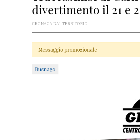
divertimento il 21 e 2
La
redazione
CRONACA DAL TERRITORIO
Scrivici
Per
Messaggio promozionale
la
tua
Busnago
pubblicità
CERCA
Cerca
per
comune
Ricerca