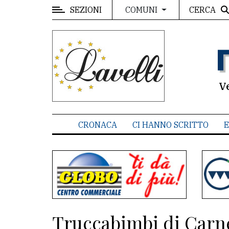
SEZIONI
CERCA
COMUNI
MENU
Editoriale
e
commenti
V
Contenuti
del
CRONACA
CI HANNO SCRITTO
E
sito
Appuntamenti
Associazioni
Meteo
Truccabimbi di Carne
CONTATTI