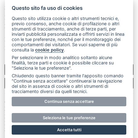
Telefono:
039 9902881
- Whatsapp: 351 3481257 - E-
mail: redazione@merateonline.it
Questo sito fa uso di cookies
La redazione
CasateOnline
LeccoOnline
RSS
Questo sito utilizza cookie o altri strumenti tecnici e,
previo consenso, anche cookie di profilazione o altri
Made by
VIP
strumenti di tracciamento, anche di terze parti, per
inviarti pubblicità personalizzata e offrirti servizi in linea
Privacy policy
Cookie policy
con le tue preferenze, nonché per il monitoraggio dei
comportamenti dei visitatori. Se vuoi saperne di più
Rivedi le tue scelte sui cookie
consulta la
cookie policy
.
Per selezionare in modo analitico soltanto alcune
finalità, terze parti e cookie è possibile cliccare su
"Seleziona le tue preferenze".
SCRIVICI
Chiudendo questo banner tramite l'apposito comando
"Continua senza accettare" continuerai la navigazione
PER LA TUA PUBBLICITÀ
del sito in assenza di cookie o altri strumenti di
tracciamento diversi da quelli tecnici.
© Copyright Merateonline S.r.l. - Tutti i diritti riservati.
Continua senza accettare
E' proibita la riproduzione e pubblicazione anche
parziale di testi, articoli e immagini senza la
Seleziona le tue preferenze
preventiva autorizzazione scritta dell'editore. RI Lecco
numero Rea LC 291.277 - Capitale sociale 10.329,14 €
Accetta tutti