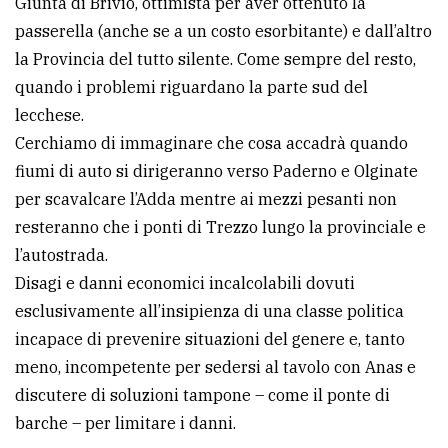
Giunta di Brivio, ottimista per aver ottenuto la
passerella (anche se a un costo esorbitante) e dall’altro
Ricerca
la Provincia del tutto silente. Come sempre del resto,
avanzata
quando i problemi riguardano la parte sud del
lecchese.
LE
Cerchiamo di immaginare che cosa accadrà quando
ALTRE
TESTATE
fiumi di auto si dirigeranno verso Paderno e Olginate
per scavalcare l’Adda mentre ai mezzi pesanti non
resteranno che i ponti di Trezzo lungo la provinciale e
l’autostrada.
Disagi e danni economici incalcolabili dovuti
esclusivamente all’insipienza di una classe politica
PRIVACY
incapace di prevenire situazioni del genere e, tanto
Privacy
meno, incompetente per sedersi al tavolo con Anas e
policy
discutere di soluzioni tampone – come il ponte di
barche – per limitare i danni.
Cookie