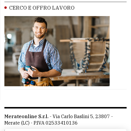
CERCO E OFFRO LAVORO
Merateonline S.r.l.
-
Via Carlo Baslini 5, 23807 -
Merate (LC)
- P.IVA 02533410136