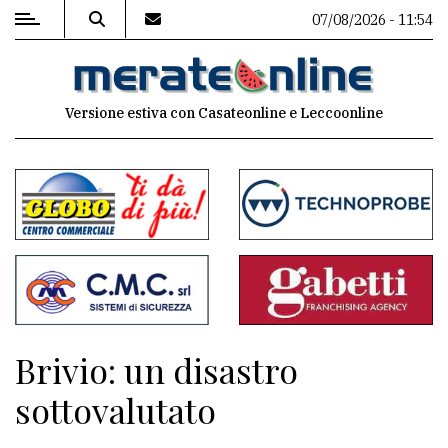
07/08/2026 - 11:54
MENU
Versione estiva con Casateonline e Leccoonline
Editoriale
e
commenti
Contenuti
del
sito
Appuntamenti
Brivio: un disastro
Associazioni
sottovalutato
Meteo