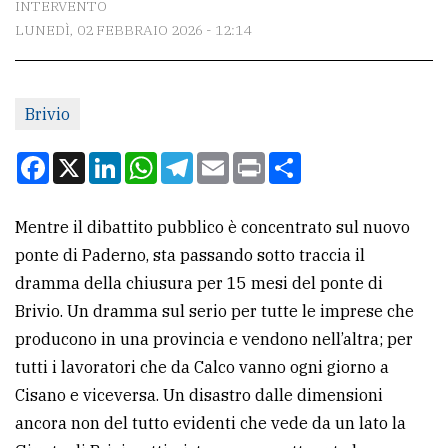
INTERVENTO
LUNEDÌ, 02 FEBBRAIO 2026 - 12:14
CONTATTI
La
Brivio
redazione
Scrivici
Facebook
X
LinkedIn
WhatsApp
Telegram
Email
Print
Condividi
Per
la
Mentre il dibattito pubblico è concentrato sul nuovo
tua
ponte di Paderno, sta passando sotto traccia il
pubblicità
dramma della chiusura per 15 mesi del ponte di
Brivio. Un dramma sul serio per tutte le imprese che
producono in una provincia e vendono nell’altra; per
CERCA
tutti i lavoratori che da Calco vanno ogni giorno a
Cerca
Cisano e viceversa. Un disastro dalle dimensioni
per
ancora non del tutto evidenti che vede da un lato la
comune