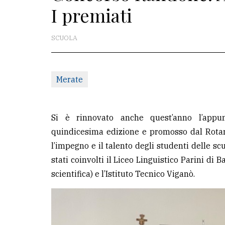
I premiati
La
redazione
SCUOLA
Scrivici
Per
Merate
la
tua
pubblicità
Si è rinnovato anche quest’anno l’appu
quindicesima edizione e promosso dal Rotary
l’impegno e il talento degli studenti delle sc
CERCA
stati coinvolti il Liceo Linguistico Parini di 
Cerca
scientifica) e l’Istituto Tecnico Viganò.
per
comune
Ricerca