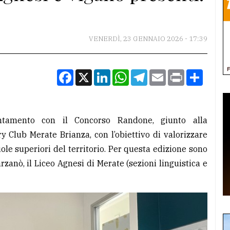
VENERDÌ, 23 GENNAIO 2026 - 17:39
Facebook
X
LinkedIn
WhatsApp
Telegram
Email
Print
Condiv
ntamento con il Concorso Randone, giunto alla
 Club Merate Brianza, con l’obiettivo di valorizzare
uole superiori del territorio. Per questa edizione sono
Barzanò, il Liceo Agnesi di Merate (sezioni linguistica e