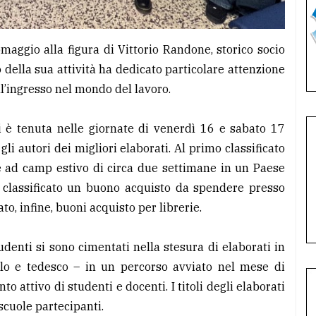
omaggio alla figura di Vittorio Randone, storico socio
 della sua attività ha dedicato particolare attenzione
ll’ingresso nel mondo del lavoro.
i è tenuta nelle giornate di venerdì 16 e sabato 17
li autori dei migliori elaborati. Al primo classificato
are ad camp estivo di circa due settimane in un Paese
o classificato un buono acquisto da spendere presso
ato, infine, buoni acquisto per librerie.
tudenti si sono cimentati nella stesura di elaborati in
nolo e tedesco – in un percorso avviato nel mese di
 attivo di studenti e docenti. I titoli degli elaborati
 scuole partecipanti.