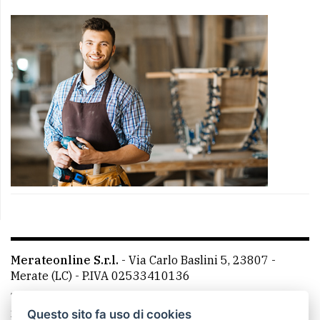
Merateonline S.r.l.
-
Via Carlo Baslini 5, 23807 -
Merate (LC)
- P.IVA 02533410136
Telefono:
039 9902881
- Whatsapp: 351 3481257 - E-
mail: redazione@merateonline.it
Questo sito fa uso di cookies