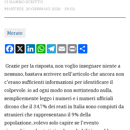
CI HANNO SCRITTO
MARTEDÌ, 20 GENNAIO 2026 - 18:02
CONTATTI
La
Merate
redazione
Scrivici
Facebook
X
LinkedIn
WhatsApp
Telegram
Email
Print
Condividi
Per
la
Grazie per la risposta, non voglio insegnare niente a
tua
nessuno, bastava scrivere nell'articolo che ancora non
pubblicità
c'erano sufficienti informazioni per identificare il
colpevole. io ad ogni modo non sottintendo nulla,
semplicemente leggo i numeri e i numeri ufficiali
CERCA
dicono che il 34,7% dei reati in Italia sono compiuti da
Cerca
stranieri che rappresentano il 9% della
per
popolazione...volevo solo capire se l'evento
comune