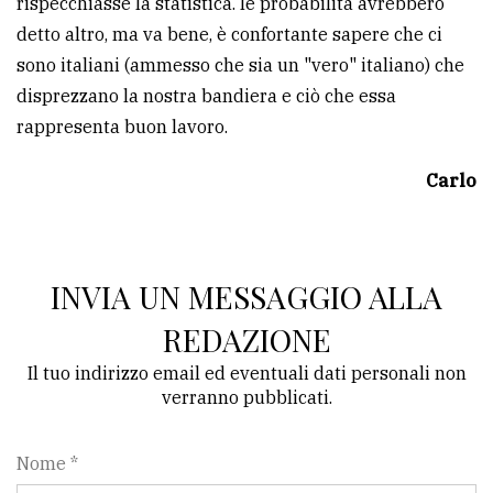
rispecchiasse la statistica. le probabilità avrebbero
detto altro, ma va bene, è confortante sapere che ci
Ricerca
sono italiani (ammesso che sia un "vero" italiano) che
avanzata
disprezzano la nostra bandiera e ciò che essa
rappresenta buon lavoro.
LE
ALTRE
TESTATE
Carlo
INVIA UN MESSAGGIO ALLA
REDAZIONE
PRIVACY
Il tuo indirizzo email ed eventuali dati personali non
verranno pubblicati.
Privacy
policy
Nome *
Cookie