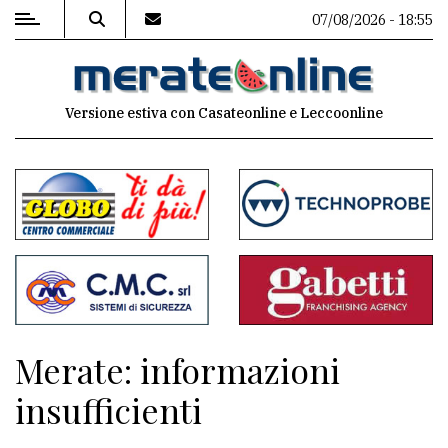
07/08/2026 - 18:55
MENU
Versione estiva con Casateonline e Leccoonline
Editoriale
e
commenti
Contenuti
del
sito
Appuntamenti
Merate: informazioni
Associazioni
insufficienti
Meteo