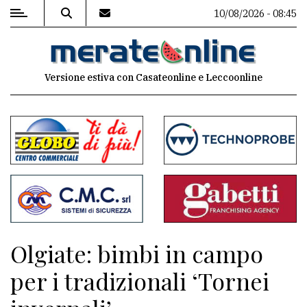
10/08/2026 - 08:45
MENU
Versione estiva con Casateonline e Leccoonline
Editoriale
e
commenti
Contenuti
del
sito
Appuntamenti
Olgiate: bimbi in campo
Associazioni
per i tradizionali ‘Tornei
Meteo