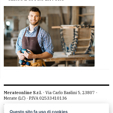
Merateonline S.r.l.
-
Via Carlo Baslini 5, 23807 -
Merate (LC)
- P.IVA 02533410136
Telefono:
039 9902881
- Whatsapp: 351 3481257 - E-
mail: redazione@merateonline.it
Questo sito fa uso di cookies