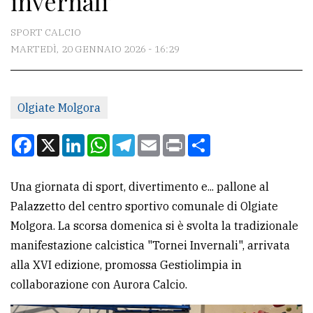
invernali’
CONTATTI
SPORT CALCIO
MARTEDÌ, 20 GENNAIO 2026 - 16:29
La
redazione
Olgiate Molgora
Scrivici
Per
Facebook
X
LinkedIn
WhatsApp
Telegram
Email
Print
Condividi
la
tua
Una giornata di sport, divertimento e... pallone al
pubblicità
Palazzetto del centro sportivo comunale di Olgiate
Molgora. La scorsa domenica si è svolta la tradizionale
CERCA
manifestazione calcistica "Tornei Invernali", arrivata
alla XVI edizione, promossa Gestiolimpia in
Cerca
collaborazione con Aurora Calcio.
per
comune