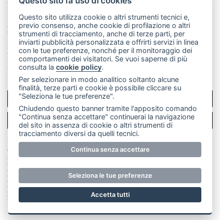
Questo sito fa uso di cookies
La redazione
CasateOnline
LeccoOnline
RSS
Questo sito utilizza cookie o altri strumenti tecnici e,
previo consenso, anche cookie di profilazione o altri
Made by
VIP
strumenti di tracciamento, anche di terze parti, per
inviarti pubblicità personalizzata e offrirti servizi in linea
Privacy policy
Cookie policy
con le tue preferenze, nonché per il monitoraggio dei
comportamenti dei visitatori. Se vuoi saperne di più
Rivedi le tue scelte sui cookie
consulta la
cookie policy
.
Per selezionare in modo analitico soltanto alcune
finalità, terze parti e cookie è possibile cliccare su
"Seleziona le tue preferenze".
SCRIVICI
Chiudendo questo banner tramite l'apposito comando
"Continua senza accettare" continuerai la navigazione
PER LA TUA PUBBLICITÀ
del sito in assenza di cookie o altri strumenti di
tracciamento diversi da quelli tecnici.
© Copyright Merateonline S.r.l. - Tutti i diritti riservati.
Continua senza accettare
E' proibita la riproduzione e pubblicazione anche
parziale di testi, articoli e immagini senza la
Seleziona le tue preferenze
preventiva autorizzazione scritta dell'editore. RI Lecco
numero Rea LC 291.277 - Capitale sociale 10.329,14 €
Accetta tutti