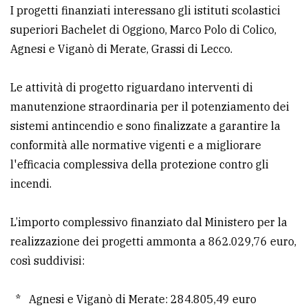
I progetti finanziati interessano gli istituti scolastici
Ricerca
superiori Bachelet di Oggiono, Marco Polo di Colico,
avanzata
Agnesi e Viganò di Merate, Grassi di Lecco.
Le attività di progetto riguardano interventi di
LE
ALTRE
manutenzione straordinaria per il potenziamento dei
TESTATE
sistemi antincendio e sono finalizzate a garantire la
conformità alle normative vigenti e a migliorare
l'efficacia complessiva della protezione contro gli
incendi.
PRIVACY
L’importo complessivo finanziato dal Ministero per la
realizzazione dei progetti ammonta a 862.029,76 euro,
Privacy
così suddivisi:
policy
Cookie
* Agnesi e Viganò di Merate: 284.805,49 euro