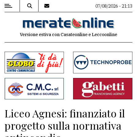
07/08/2026 - 21:13
MENU
Versione estiva con Casateonline e Leccoonline
Editoriale
e
commenti
Contenuti
del
sito
Appuntamenti
Liceo Agnesi: finanziato il
Associazioni
progetto sulla normativa
Meteo