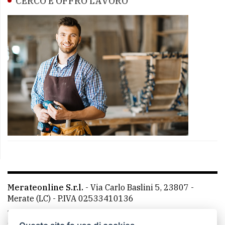
CERCO E OFFRO LAVORO
Merateonline S.r.l.
-
Via Carlo Baslini 5, 23807 -
Merate (LC)
- P.IVA 02533410136
Telefono:
039 9902881
- Whatsapp: 351 3481257 - E-
mail: redazione@merateonline.it