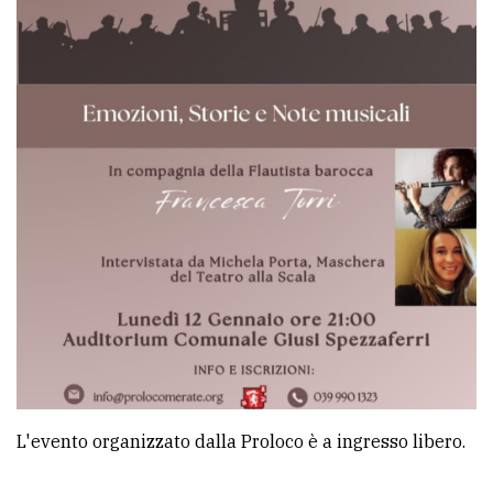
Ricerca
avanzata
LE
ALTRE
TESTATE
PRIVACY
Privacy
policy
L'evento organizzato dalla Proloco è a ingresso libero.
Cookie