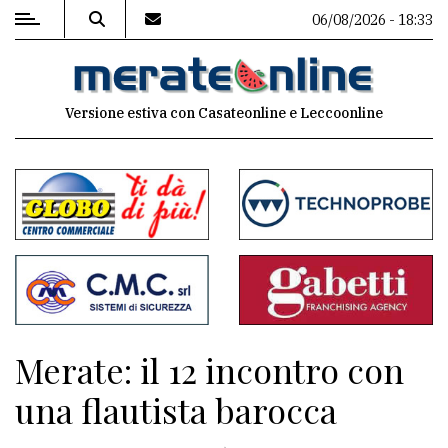
06/08/2026 - 18:33
MENU
Versione estiva con Casateonline e Leccoonline
Editoriale
e
commenti
Contenuti
del
sito
Appuntamenti
Merate: il 12 incontro con
Associazioni
una flautista barocca
Meteo