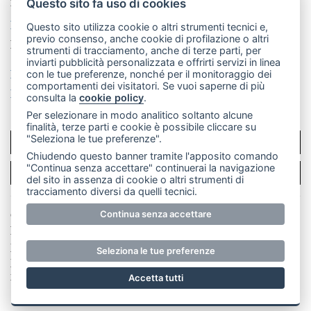
mail: redazione@merateonline.it
Questo sito fa uso di cookies
La redazione
CasateOnline
LeccoOnline
RSS
Questo sito utilizza cookie o altri strumenti tecnici e,
previo consenso, anche cookie di profilazione o altri
Made by
VIP
strumenti di tracciamento, anche di terze parti, per
inviarti pubblicità personalizzata e offrirti servizi in linea
Privacy policy
Cookie policy
con le tue preferenze, nonché per il monitoraggio dei
comportamenti dei visitatori. Se vuoi saperne di più
Rivedi le tue scelte sui cookie
consulta la
cookie policy
.
Per selezionare in modo analitico soltanto alcune
finalità, terze parti e cookie è possibile cliccare su
"Seleziona le tue preferenze".
SCRIVICI
Chiudendo questo banner tramite l'apposito comando
"Continua senza accettare" continuerai la navigazione
PER LA TUA PUBBLICITÀ
del sito in assenza di cookie o altri strumenti di
tracciamento diversi da quelli tecnici.
© Copyright Merateonline S.r.l. - Tutti i diritti riservati.
Continua senza accettare
E' proibita la riproduzione e pubblicazione anche
parziale di testi, articoli e immagini senza la
Seleziona le tue preferenze
preventiva autorizzazione scritta dell'editore. RI Lecco
numero Rea LC 291.277 - Capitale sociale 10.329,14 €
Accetta tutti