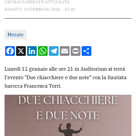
CRONACA MERATE ATTUALITÀ
SABATO, 10 GENNAIO 2026 - 10:29
CONTATTI
La
Merate
redazione
Scrivici
Facebook
X
LinkedIn
WhatsApp
Telegram
Email
Print
Condividi
Per
la
Lunedì 12 gennaio alle ore 21 in Auditorium si terrà
tua
l'evento "Due chiacchiere e due note" con la flautista
pubblicità
barocca Francesca Torri.
CERCA
Cerca
per
comune