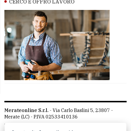
CERCO E OFFRO LAVORO
Merateonline S.r.l.
-
Via Carlo Baslini 5, 23807 -
Merate (LC)
- P.IVA 02533410136
Telefono:
039 9902881
- Whatsapp: 351 3481257 - E-