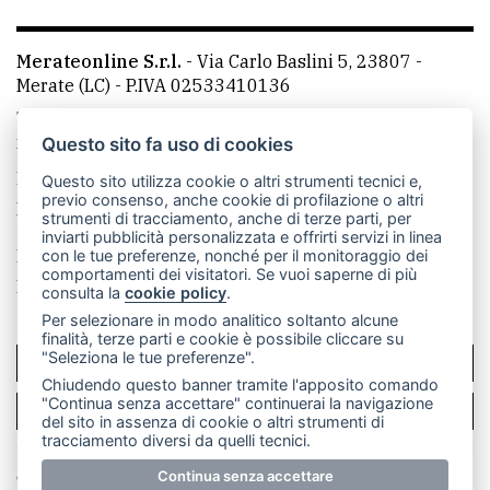
Merateonline S.r.l.
-
Via Carlo Baslini 5, 23807 -
Merate (LC)
- P.IVA 02533410136
Telefono:
039 9902881
- Whatsapp: 351 3481257 - E-
mail: redazione@merateonline.it
Questo sito fa uso di cookies
La redazione
CasateOnline
LeccoOnline
RSS
Questo sito utilizza cookie o altri strumenti tecnici e,
previo consenso, anche cookie di profilazione o altri
Made by
VIP
strumenti di tracciamento, anche di terze parti, per
inviarti pubblicità personalizzata e offrirti servizi in linea
Privacy policy
Cookie policy
con le tue preferenze, nonché per il monitoraggio dei
comportamenti dei visitatori. Se vuoi saperne di più
Rivedi le tue scelte sui cookie
consulta la
cookie policy
.
Per selezionare in modo analitico soltanto alcune
finalità, terze parti e cookie è possibile cliccare su
"Seleziona le tue preferenze".
SCRIVICI
Chiudendo questo banner tramite l'apposito comando
"Continua senza accettare" continuerai la navigazione
PER LA TUA PUBBLICITÀ
del sito in assenza di cookie o altri strumenti di
tracciamento diversi da quelli tecnici.
© Copyright Merateonline S.r.l. - Tutti i diritti riservati.
Continua senza accettare