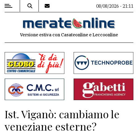
08/08/2026 - 21:11
MENU
Versione estiva con Casateonline e Leccoonline
Editoriale
e
commenti
Contenuti
del
sito
Appuntamenti
Ist. Viganò: cambiamo le
Associazioni
veneziane esterne?
Meteo