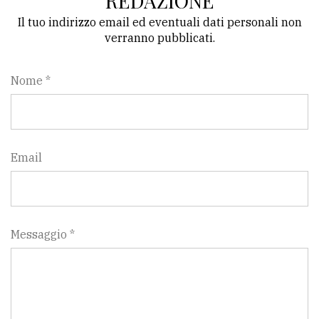
REDAZIONE
Il tuo indirizzo email ed eventuali dati personali non
Ricerca
verranno pubblicati.
avanzata
Nome *
LE
ALTRE
TESTATE
Email
PRIVACY
Messaggio *
Privacy
policy
Cookie