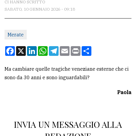
CI HANNO SCRITTO
SABATO, 10 GENNAIO 2026 - 09:18
CONTATTI
La
Merate
redazione
Scrivici
Facebook
X
LinkedIn
WhatsApp
Telegram
Email
Print
Condividi
Per
la
Ma cambiare quelle tragiche veneziane esterne che ci
tua
sono da 30 anni e sono inguardabili?
pubblicità
Paola
CERCA
Cerca
INVIA UN MESSAGGIO ALLA
per
comune