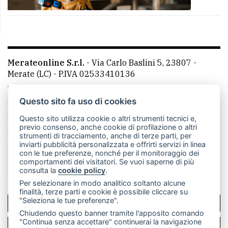
Merateonline S.r.l.
-
Via Carlo Baslini 5, 23807 -
Merate (LC)
- P.IVA 02533410136
Telefono:
039 9902881
- Whatsapp: 351 3481257 - E-
mail: redazione@merateonline.it
Questo sito fa uso di cookies
La redazione
CasateOnline
LeccoOnline
RSS
Questo sito utilizza cookie o altri strumenti tecnici e,
previo consenso, anche cookie di profilazione o altri
Made by
VIP
strumenti di tracciamento, anche di terze parti, per
inviarti pubblicità personalizzata e offrirti servizi in linea
Privacy policy
Cookie policy
con le tue preferenze, nonché per il monitoraggio dei
comportamenti dei visitatori. Se vuoi saperne di più
Rivedi le tue scelte sui cookie
consulta la
cookie policy
.
Per selezionare in modo analitico soltanto alcune
finalità, terze parti e cookie è possibile cliccare su
"Seleziona le tue preferenze".
SCRIVICI
Chiudendo questo banner tramite l'apposito comando
"Continua senza accettare" continuerai la navigazione
PER LA TUA PUBBLICITÀ