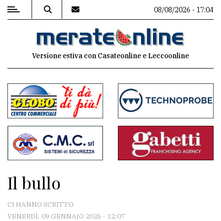
08/08/2026 - 17:04
MENU
Versione estiva con Casateonline e Leccoonline
Editoriale
e
commenti
Contenuti
del
sito
Appuntamenti
Il bullo
Associazioni
CI HANNO SCRITTO
Meteo
VENERDÌ, 09 GENNAIO 2026 - 12:07