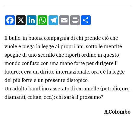
CONTATTI
Facebook
X
LinkedIn
WhatsApp
Telegram
Email
Print
Condividi
La
redazione
Il bullo, in buona compagnia di chi prende ciò che
vuole e piega la legge ai propri fini, sotto le mentite
Scrivici
spoglie di uno sceriffo che riporti ordine in questo
Per
mondo confuso con una mano forte per dirigere il
la
futuro; c’era un diritto internazionale, ora c’è la legge
tua
del più forte e un presente distopico.
pubblicità
Un adulto bambino assetato di caramelle (petrolio, oro,
diamanti, coltan, ecc.); chi sarà il prossimo?
CERCA
A.Colombo
Cerca
per
comune