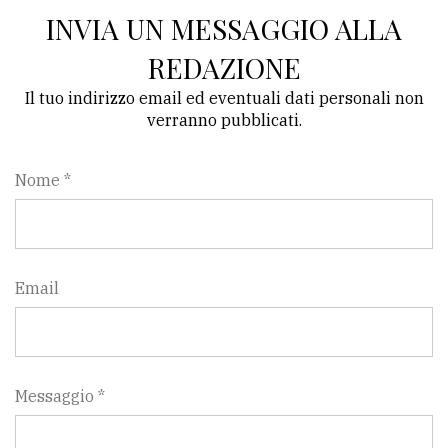
INVIA UN MESSAGGIO ALLA
Ricerca
REDAZIONE
avanzata
Il tuo indirizzo email ed eventuali dati personali non
verranno pubblicati.
LE
ALTRE
TESTATE
Nome *
Email
PRIVACY
Privacy
policy
Messaggio *
Cookie