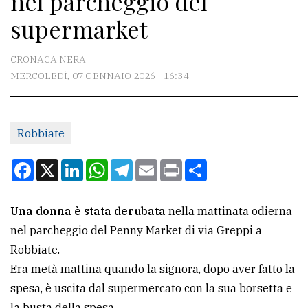
nel parcheggio del
supermarket
CONTATTI
CRONACA NERA
La
MERCOLEDÌ, 07 GENNAIO 2026 - 16:34
redazione
Scrivici
Per
Robbiate
la
Facebook
X
LinkedIn
WhatsApp
Telegram
Email
Print
Condividi
tua
pubblicità
Una donna è stata derubata
nella mattinata odierna
nel parcheggio del Penny Market di via Greppi a
CERCA
Robbiate.
Cerca
Era metà mattina quando la signora, dopo aver fatto la
per
spesa, è uscita dal supermercato con la sua borsetta e
comune
la busta della spesa.