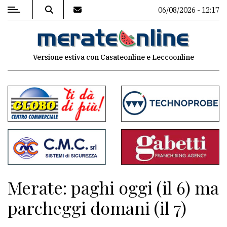
06/08/2026 - 12:17
MENU
Versione estiva con Casateonline e Leccoonline
Editoriale
e
commenti
Contenuti
del
sito
Appuntamenti
Merate: paghi oggi (il 6) ma
Associazioni
parcheggi domani (il 7)
Meteo