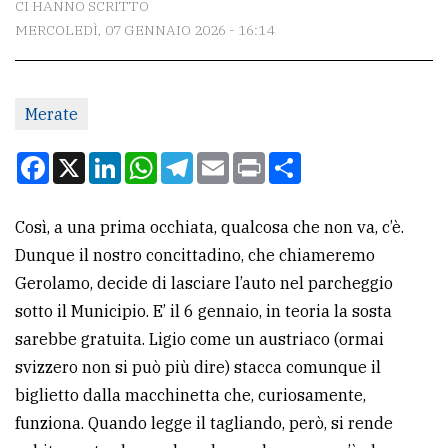
CI HANNO SCRITTO
MERCOLEDÌ, 07 GENNAIO 2026 - 16:14
CONTATTI
La
Merate
redazione
Scrivici
Facebook
X
LinkedIn
WhatsApp
Telegram
Email
Print
Condividi
Per
la
Così, a una prima occhiata, qualcosa che non va, c’è.
tua
Dunque il nostro concittadino, che chiameremo
pubblicità
Gerolamo, decide di lasciare l’auto nel parcheggio
sotto il Municipio. E’ il 6 gennaio, in teoria la sosta
sarebbe gratuita. Ligio come un austriaco (ormai
CERCA
svizzero non si può più dire) stacca comunque il
Cerca
biglietto dalla macchinetta che, curiosamente,
per
funziona. Quando legge il tagliando, però, si rende
comune