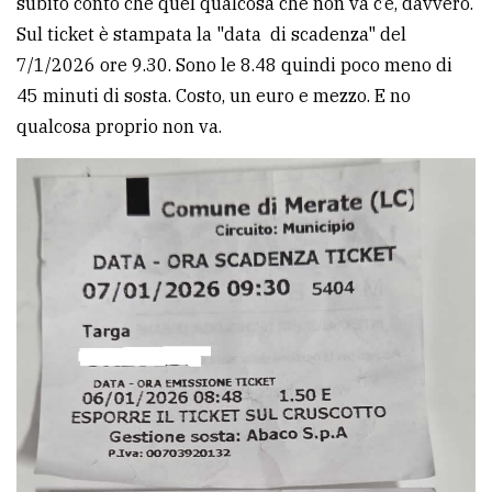
subito conto che quel qualcosa che non va c’è, davvero.
Sul ticket è stampata la "data di scadenza" del
Ricerca
7/1/2026 ore 9.30. Sono le 8.48 quindi poco meno di
avanzata
45 minuti di sosta. Costo, un euro e mezzo. E no
qualcosa proprio non va.
LE
ALTRE
TESTATE
PRIVACY
Privacy
policy
Cookie