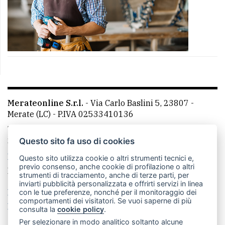
Merateonline S.r.l.
-
Via Carlo Baslini 5, 23807 -
Merate (LC)
- P.IVA 02533410136
Telefono:
039 9902881
- Whatsapp: 351 3481257 - E-
mail: redazione@merateonline.it
Questo sito fa uso di cookies
La redazione
CasateOnline
LeccoOnline
RSS
Questo sito utilizza cookie o altri strumenti tecnici e,
previo consenso, anche cookie di profilazione o altri
Made by
VIP
strumenti di tracciamento, anche di terze parti, per
inviarti pubblicità personalizzata e offrirti servizi in linea
Privacy policy
Cookie policy
con le tue preferenze, nonché per il monitoraggio dei
comportamenti dei visitatori. Se vuoi saperne di più
Rivedi le tue scelte sui cookie
consulta la
cookie policy
.
Per selezionare in modo analitico soltanto alcune