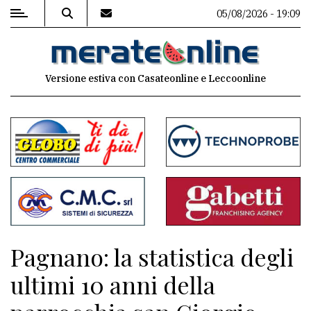
05/08/2026 - 19:09
MENU
Versione estiva con Casateonline e Leccoonline
Editoriale
e
commenti
Contenuti
del
sito
Appuntamenti
Pagnano: la statistica degli
Associazioni
ultimi 10 anni della
Meteo