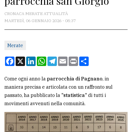
parrocchia san Giorgio
CONTATTI
CRONACA MERATE ATTUALITÀ
MARTEDÌ, 06 GENNAIO 2026 - 08:37
La
redazione
Merate
Scrivici
Per
Facebook
X
LinkedIn
WhatsApp
Telegram
Email
Print
Condividi
la
tua
Come ogni anno la
parrocchia di Pagnano
, in
pubblicità
maniera precisa e articolata con un raffronto sul
passato, ha pubblicato la "
statistica
" di tutti i
CERCA
movimenti avvenuti nella comunità.
Cerca
per
comune