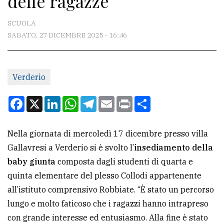
delle ragazze
CONTATTI
SCUOLA
SABATO, 27 DICEMBRE 2025 - 16:46
La
redazione
Verderio
Scrivici
Per
Facebook
X
LinkedIn
WhatsApp
Telegram
Email
Print
Condividi
la
tua
Nella giornata di mercoledì 17 dicembre presso villa
pubblicità
Gallavresi a Verderio si è svolto l’
insediamento della
baby giunta
composta dagli studenti di quarta e
CERCA
quinta elementare del plesso Collodi appartenente
all’istituto comprensivo Robbiate. “È stato un percorso
Cerca
lungo e molto faticoso che i ragazzi hanno intrapreso
per
con grande interesse ed entusiasmo. Alla fine è stato
comune