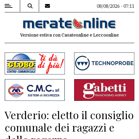
08/08/2026 - 07:11
MENU
Versione estiva con Casateonline e Leccoonline
Editoriale
e
commenti
Contenuti
del
sito
Appuntamenti
Verderio: eletto il consiglio
Associazioni
comunale dei ragazzi e
Meteo