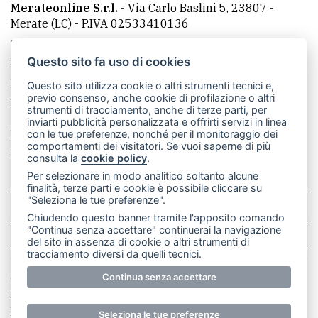
Merateonline S.r.l.
-
Via Carlo Baslini 5, 23807 -
Merate (LC)
- P.IVA 02533410136
Telefono:
039 9902881
- Whatsapp: 351 3481257 - E-
mail: redazione@merateonline.it
Questo sito fa uso di cookies
La redazione
CasateOnline
LeccoOnline
RSS
Questo sito utilizza cookie o altri strumenti tecnici e,
previo consenso, anche cookie di profilazione o altri
Made by
VIP
strumenti di tracciamento, anche di terze parti, per
inviarti pubblicità personalizzata e offrirti servizi in linea
Privacy policy
Cookie policy
con le tue preferenze, nonché per il monitoraggio dei
comportamenti dei visitatori. Se vuoi saperne di più
Rivedi le tue scelte sui cookie
consulta la
cookie policy
.
Per selezionare in modo analitico soltanto alcune
finalità, terze parti e cookie è possibile cliccare su
"Seleziona le tue preferenze".
SCRIVICI
Chiudendo questo banner tramite l'apposito comando
"Continua senza accettare" continuerai la navigazione
PER LA TUA PUBBLICITÀ
del sito in assenza di cookie o altri strumenti di
tracciamento diversi da quelli tecnici.
Continua senza accettare
© Copyright Merateonline S.r.l. - Tutti i diritti riservati.
E' proibita la riproduzione e pubblicazione anche
parziale di testi, articoli e immagini senza la
Seleziona le tue preferenze