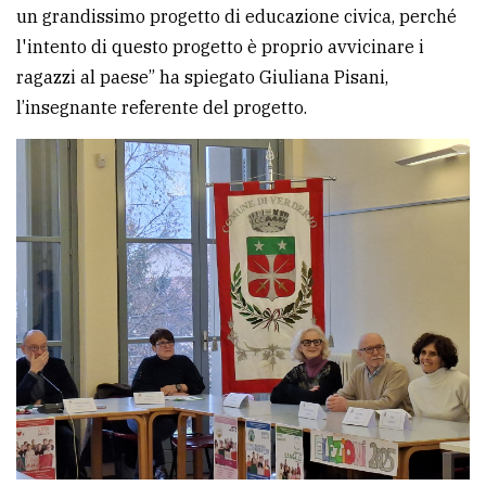
un grandissimo progetto di educazione civica, perché
Ricerca
l'intento di questo progetto è proprio avvicinare i
avanzata
ragazzi al paese” ha spiegato Giuliana Pisani,
l’insegnante referente del progetto.
LE
ALTRE
TESTATE
PRIVACY
Privacy
policy
Cookie