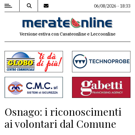
06/08/2026 - 18:33
MENU
Versione estiva con Casateonline e Leccoonline
Editoriale
e
commenti
Contenuti
del
sito
Appuntamenti
Osnago: i riconoscimenti
Associazioni
ai volontari dal Comune
Meteo