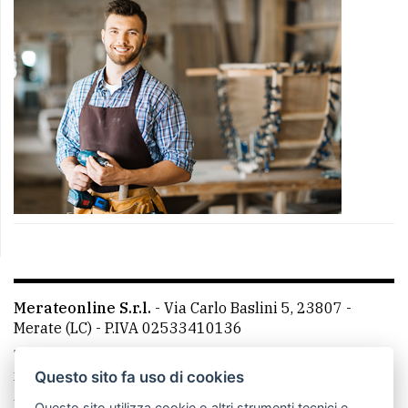
Merateonline S.r.l.
-
Via Carlo Baslini 5, 23807 -
Merate (LC)
- P.IVA 02533410136
Telefono:
039 9902881
- Whatsapp: 351 3481257 - E-
mail: redazione@merateonline.it
Questo sito fa uso di cookies
La redazione
CasateOnline
LeccoOnline
RSS
Questo sito utilizza cookie o altri strumenti tecnici e,