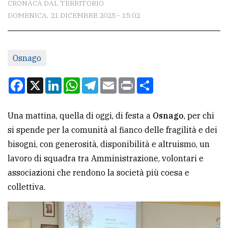
CRONACA DAL TERRITORIO
DOMENICA, 21 DICEMBRE 2025 - 15:02
CONTATTI
La
Osnago
redazione
Scrivici
Facebook
X
LinkedIn
WhatsApp
Telegram
Email
Print
Condividi
Per
la
Una mattina, quella di oggi, di festa a
Osnago
, per chi
tua
si spende per la comunità al fianco delle fragilità e dei
pubblicità
bisogni, con generosità, disponibilità e altruismo, un
lavoro di squadra tra Amministrazione, volontari e
associazioni che rendono la società più coesa e
CERCA
collettiva.
Cerca
per
comune