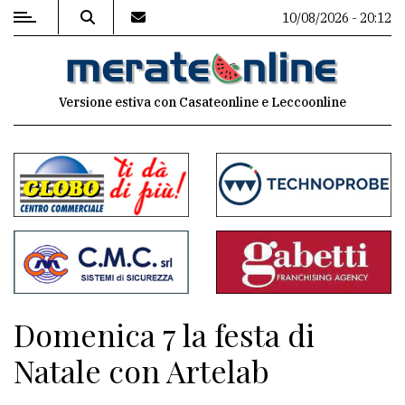
10/08/2026 - 20:12
MENU
Versione estiva con Casateonline e Leccoonline
Editoriale
e
commenti
Contenuti
del
sito
Appuntamenti
Domenica 7 la festa di
Associazioni
Natale con Artelab
Meteo