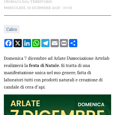
CRONACA DAL TERRITORIO
MERCOLEDÌ, 03 DICEMBRE 2025 - 19:03
CONTATTI
La
Calco
redazione
Scrivici
Facebook
X
LinkedIn
WhatsApp
Telegram
Email
Print
Condividi
Per
la
Domenica 7 dicembre ad Arlate l’Associazione Artelab
tua
realizzerà la
festa di Natale
. Si tratta di una
pubblicità
manifestazione unica nel suo genere, fatta di
laboratori tutti con prodotti naturali e creazione di
candale di cera d'api.
CERCA
Cerca
per
comune