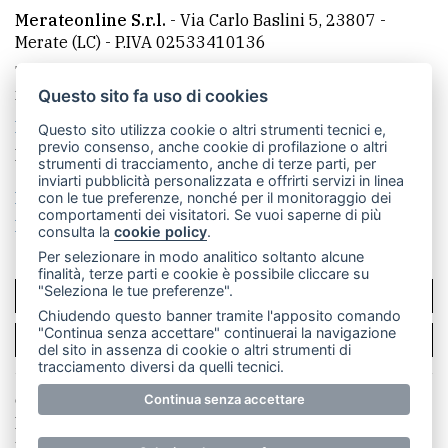
Merateonline S.r.l.
-
Via Carlo Baslini 5, 23807 -
Merate (LC)
- P.IVA 02533410136
Telefono:
039 9902881
- Whatsapp: 351 3481257 - E-
mail: redazione@merateonline.it
Questo sito fa uso di cookies
La redazione
CasateOnline
LeccoOnline
RSS
Questo sito utilizza cookie o altri strumenti tecnici e,
previo consenso, anche cookie di profilazione o altri
Made by
VIP
strumenti di tracciamento, anche di terze parti, per
inviarti pubblicità personalizzata e offrirti servizi in linea
Privacy policy
Cookie policy
con le tue preferenze, nonché per il monitoraggio dei
comportamenti dei visitatori. Se vuoi saperne di più
Rivedi le tue scelte sui cookie
consulta la
cookie policy
.
Per selezionare in modo analitico soltanto alcune
finalità, terze parti e cookie è possibile cliccare su
"Seleziona le tue preferenze".
SCRIVICI
Chiudendo questo banner tramite l'apposito comando
"Continua senza accettare" continuerai la navigazione
PER LA TUA PUBBLICITÀ
del sito in assenza di cookie o altri strumenti di
tracciamento diversi da quelli tecnici.
© Copyright Merateonline S.r.l. - Tutti i diritti riservati.
Continua senza accettare
E' proibita la riproduzione e pubblicazione anche
parziale di testi, articoli e immagini senza la