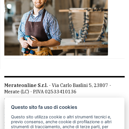
Merateonline S.r.l.
-
Via Carlo Baslini 5, 23807 -
Merate (LC)
- P.IVA 02533410136
Telefono:
039 9902881
- Whatsapp: 351 3481257 - E-
mail: redazione@merateonline.it
Questo sito fa uso di cookies
La redazione
CasateOnline
LeccoOnline
RSS
Questo sito utilizza cookie o altri strumenti tecnici e,
previo consenso, anche cookie di profilazione o altri
Made by
VIP
strumenti di tracciamento, anche di terze parti, per