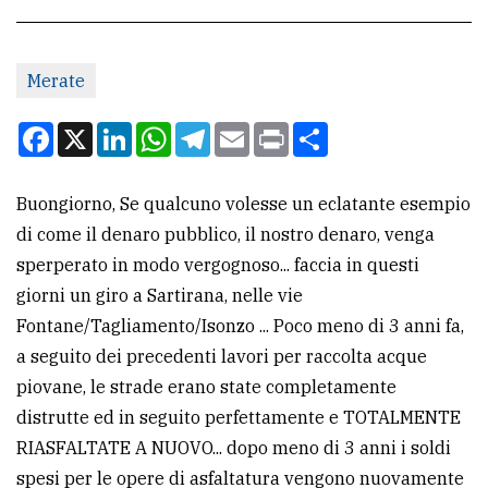
CONTATTI
Merate
La
redazione
Facebook
X
LinkedIn
WhatsApp
Telegram
Email
Print
Condividi
Scrivici
Buongiorno, Se qualcuno volesse un eclatante esempio
Per
di come il denaro pubblico, il nostro denaro, venga
la
sperperato in modo vergognoso... faccia in questi
tua
giorni un giro a Sartirana, nelle vie
pubblicità
Fontane/Tagliamento/Isonzo ... Poco meno di 3 anni fa,
a seguito dei precedenti lavori per raccolta acque
CERCA
piovane, le strade erano state completamente
distrutte ed in seguito perfettamente e TOTALMENTE
Cerca
RIASFALTATE A NUOVO... dopo meno di 3 anni i soldi
per
spesi per le opere di asfaltatura vengono nuovamente
comune