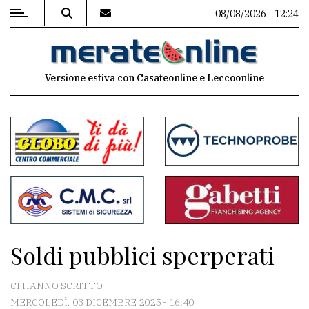
08/08/2026 - 12:24
MENU
Versione estiva con Casateonline e Leccoonline
Editoriale
e
commenti
Contenuti
del
sito
Appuntamenti
Soldi pubblici sperperati
Associazioni
CI HANNO SCRITTO
Meteo
MERCOLEDÌ, 03 DICEMBRE 2025 - 16:40