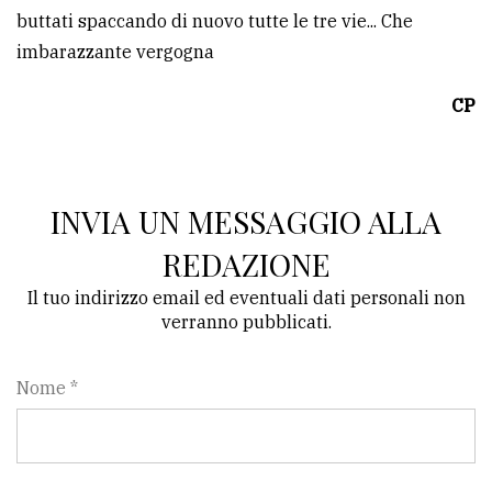
buttati spaccando di nuovo tutte le tre vie... Che
Ricerca
imbarazzante vergogna
avanzata
CP
LE
ALTRE
TESTATE
INVIA UN MESSAGGIO ALLA
REDAZIONE
Il tuo indirizzo email ed eventuali dati personali non
verranno pubblicati.
PRIVACY
Nome *
Privacy
policy
Cookie