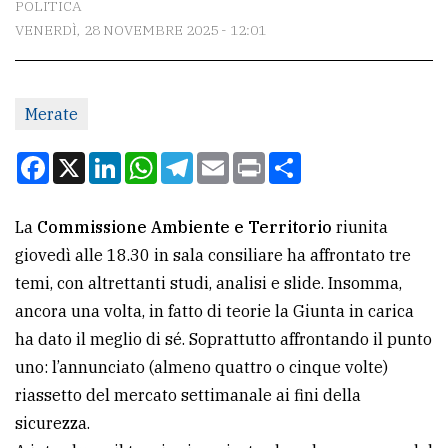
POLITICA
VENERDÌ, 28 NOVEMBRE 2025 - 12:01
CONTATTI
La
Merate
redazione
Scrivici
Facebook
X
LinkedIn
WhatsApp
Telegram
Email
Print
Condividi
Per
la
La
Commissione Ambiente e Territorio
riunita
tua
giovedì alle 18.30 in sala consiliare ha affrontato tre
pubblicità
temi, con altrettanti studi, analisi e slide. Insomma,
ancora una volta, in fatto di teorie la Giunta in carica
ha dato il meglio di sé. Soprattutto affrontando il punto
CERCA
uno: l’annunciato (almeno quattro o cinque volte)
Cerca
riassetto del mercato settimanale ai fini della
per
sicurezza.
comune