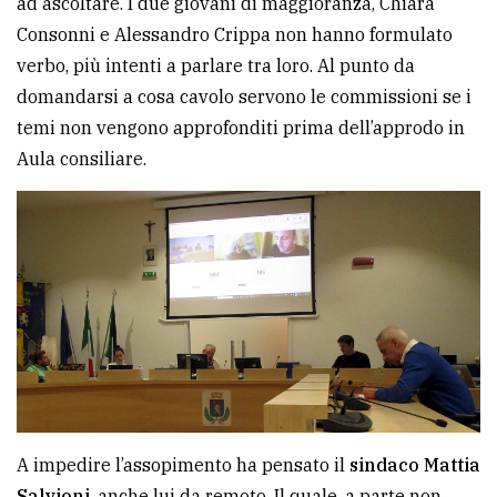
ad ascoltare. I due giovani di maggioranza, Chiara
policy
Consonni e Alessandro Crippa non hanno formulato
verbo, più intenti a parlare tra loro. Al punto da
domandarsi a cosa cavolo servono le commissioni se i
temi non vengono approfonditi prima dell’approdo in
Aula consiliare.
A impedire l’assopimento ha pensato il
sindaco Mattia
Salvioni
, anche lui da remoto. Il quale, a parte non