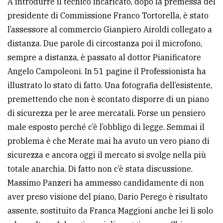
A introdurre il tecnico incaricato, dopo la premessa del
presidente di Commissione Franco Tortorella, è stato
Ricerca
l’assessore al commercio Gianpiero Airoldi collegato a
avanzata
distanza. Due parole di circostanza poi il microfono,
sempre a distanza, è passato al dottor Pianificatore
LE
Angelo Campoleoni. In 51 pagine il Professionista ha
ALTRE
TESTATE
illustrato lo stato di fatto. Una fotografia dell’esistente,
premettendo che non è scontato disporre di un piano
di sicurezza per le aree mercatali. Forse un pensiero
male esposto perché c’è l’obbligo di legge. Semmai il
problema è che Merate mai ha avuto un vero piano di
sicurezza e ancora oggi il mercato si svolge nella più
PRIVACY
totale anarchia. Di fatto non c’è stata discussione.
Privacy
Massimo Panzeri ha ammesso candidamente di non
policy
aver preso visione del piano, Dario Perego è risultato
assente, sostituito da Franca Maggioni anche lei lì solo
Cookie