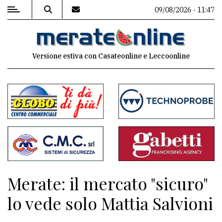
09/08/2026 - 11:47
MENU
Versione estiva con Casateonline e Leccoonline
Editoriale
e
commenti
Contenuti
del
sito
Appuntamenti
Merate: il mercato "sicuro"
Associazioni
lo vede solo Mattia Salvioni
Meteo