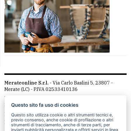
Merateonline S.r.l.
-
Via Carlo Baslini 5, 23807 -
Merate (LC)
- P.IVA 02533410136
Telefono:
039 9902881
- Whatsapp: 351 3481257 - E-
mail: redazione@merateonline.it
Questo sito fa uso di cookies
La redazione
CasateOnline
LeccoOnline
RSS
Questo sito utilizza cookie o altri strumenti tecnici e,
previo consenso, anche cookie di profilazione o altri
Made by
VIP
strumenti di tracciamento, anche di terze parti, per
inviarti pubblicità personalizzata e offrirti servizi in linea