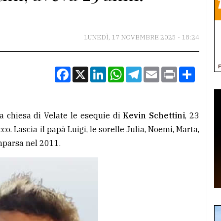
LUNEDÌ, 17 NOVEMBRE 2025 - 18:24
Facebook
X
LinkedIn
WhatsApp
Telegram
Email
Print
Condiv
a chiesa di Velate le esequie di
Kevin Schettini
, 23
. Lascia il papà Luigi, le sorelle Julia, Noemi, Marta,
mparsa nel 2011.