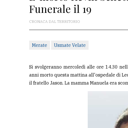
Funerale il 19
La
redazione
CRONACA DAL TERRITORIO
Scrivici
Per
Merate
Usmate Velate
la
tua
pubblicità
Si svolgeranno mercoledì alle ore 14.30 nell
anni morto questa mattina all'ospedale di Lecco
il fratello Jason. La mamma Manuela era sco
CERCA
Cerca
per
comune
Ricerca