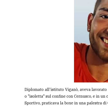
avanzata
LE
ALTRE
TESTATE
PRIVACY
Privacy
policy
Diplomato all'istituto Viganò, aveva lavorato 
Cookie
o "isoletta" sul confine con Cernusco, e in un c
policy
Sportivo, praticava la boxe in una palestra di