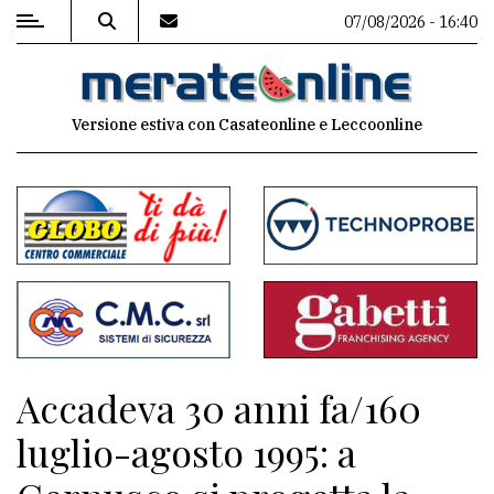
07/08/2026 - 16:40
MENU
Versione estiva con Casateonline e Leccoonline
Editoriale
e
commenti
Contenuti
del
sito
Appuntamenti
Accadeva 30 anni fa/160
Associazioni
luglio-agosto 1995: a
Meteo