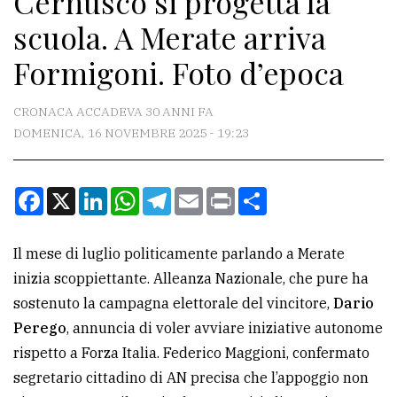
Cernusco si progetta la
scuola. A Merate arriva
CONTATTI
Formigoni. Foto d’epoca
La
redazione
CRONACA ACCADEVA 30 ANNI FA
DOMENICA, 16 NOVEMBRE 2025 - 19:23
Scrivici
Per
Facebook
X
LinkedIn
WhatsApp
Telegram
Email
Print
Condividi
la
tua
pubblicità
Il mese di luglio politicamente parlando a Merate
inizia scoppiettante. Alleanza Nazionale, che pure ha
sostenuto la campagna elettorale del vincitore,
Dario
CERCA
Perego
, annuncia di voler avviare iniziative autonome
Cerca
rispetto a Forza Italia. Federico Maggioni, confermato
per
segretario cittadino di AN precisa che l’appoggio non
comune