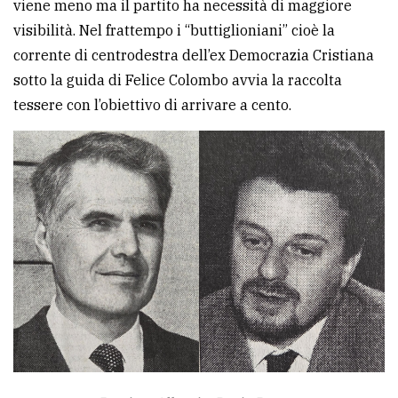
viene meno ma il partito ha necessità di maggiore
visibilità. Nel frattempo i “buttiglioniani” cioè la
Ricerca
corrente di centrodestra dell’ex Democrazia Cristiana
avanzata
sotto la guida di Felice Colombo avvia la raccolta
tessere con l’obiettivo di arrivare a cento.
LE
ALTRE
TESTATE
PRIVACY
Privacy
policy
Cookie