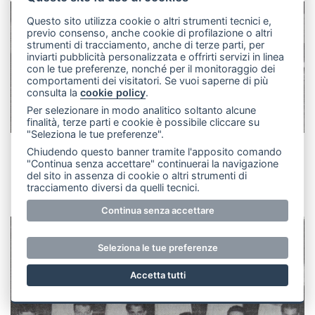
Questo sito utilizza cookie o altri strumenti tecnici e,
previo consenso, anche cookie di profilazione o altri
strumenti di tracciamento, anche di terze parti, per
inviarti pubblicità personalizzata e offrirti servizi in linea
con le tue preferenze, nonché per il monitoraggio dei
comportamenti dei visitatori. Se vuoi saperne di più
consulta la
cookie policy
.
Per selezionare in modo analitico soltanto alcune
finalità, terze parti e cookie è possibile cliccare su
"Seleziona le tue preferenze".
Chiudendo questo banner tramite l'apposito comando
A Calco torneo di calcetto per l’inaugurazione del
"Continua senza accettare" continuerai la navigazione
campo voluto da don Marino Rossi
del sito in assenza di cookie o altri strumenti di
tracciamento diversi da quelli tecnici.
Continua senza accettare
Seleziona le tue preferenze
Accetta tutti