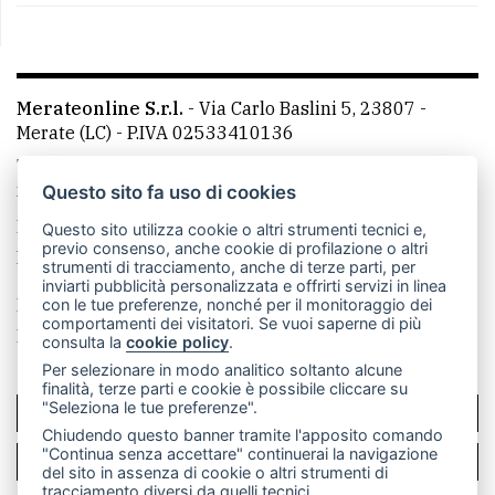
Merateonline S.r.l.
-
Via Carlo Baslini 5, 23807 -
Merate (LC)
- P.IVA 02533410136
Telefono:
039 9902881
- Whatsapp: 351 3481257 - E-
mail: redazione@merateonline.it
Questo sito fa uso di cookies
La redazione
CasateOnline
LeccoOnline
RSS
Questo sito utilizza cookie o altri strumenti tecnici e,
previo consenso, anche cookie di profilazione o altri
Made by
VIP
strumenti di tracciamento, anche di terze parti, per
inviarti pubblicità personalizzata e offrirti servizi in linea
Privacy policy
Cookie policy
con le tue preferenze, nonché per il monitoraggio dei
comportamenti dei visitatori. Se vuoi saperne di più
Rivedi le tue scelte sui cookie
consulta la
cookie policy
.
Per selezionare in modo analitico soltanto alcune
finalità, terze parti e cookie è possibile cliccare su
"Seleziona le tue preferenze".
SCRIVICI
Chiudendo questo banner tramite l'apposito comando
"Continua senza accettare" continuerai la navigazione
PER LA TUA PUBBLICITÀ
del sito in assenza di cookie o altri strumenti di
tracciamento diversi da quelli tecnici.