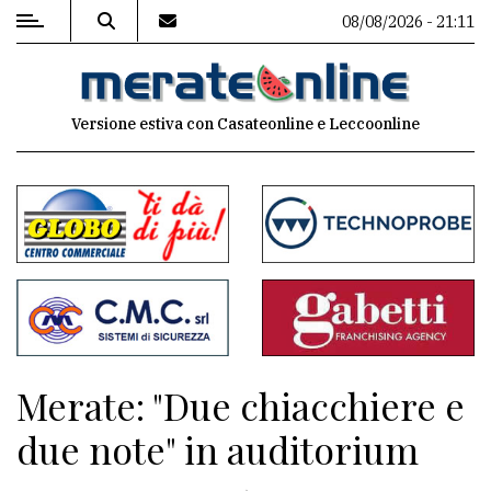
08/08/2026 - 21:11
MENU
Versione estiva con Casateonline e Leccoonline
Editoriale
e
commenti
Contenuti
del
sito
Appuntamenti
Merate: "Due chiacchiere e
Associazioni
due note" in auditorium
Meteo