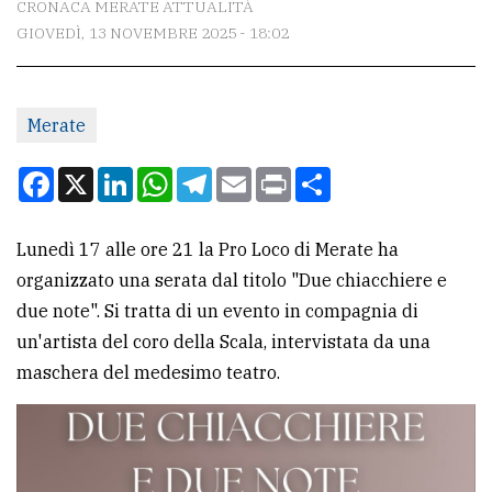
CRONACA MERATE ATTUALITÀ
GIOVEDÌ, 13 NOVEMBRE 2025 - 18:02
CONTATTI
La
Merate
redazione
Scrivici
Facebook
X
LinkedIn
WhatsApp
Telegram
Email
Print
Condividi
Per
la
Lunedì 17 alle ore 21 la Pro Loco di Merate ha
tua
organizzato una serata dal titolo "Due chiacchiere e
pubblicità
due note". Si tratta di un evento in compagnia di
un'artista del coro della Scala, intervistata da una
maschera del medesimo teatro.
CERCA
Cerca
per
comune