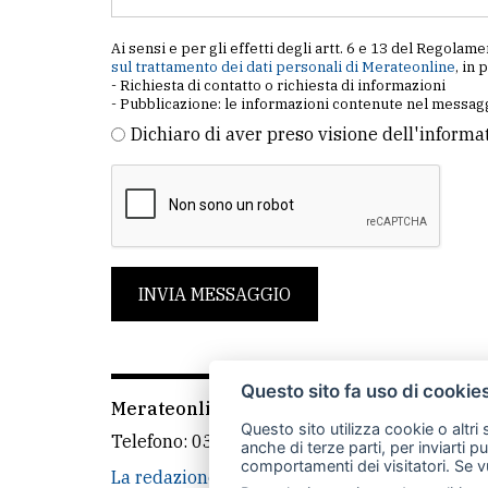
Ai sensi e per gli effetti degli artt. 6 e 13 del Regol
sul trattamento dei dati personali di Merateonline
, in 
- Richiesta di contatto o richiesta di informazioni
- Pubblicazione: le informazioni contenute nel messagg
Dichiaro di aver preso visione dell'informa
INVIA MESSAGGIO
Questo sito fa uso di cookie
Merateonline S.r.l.
-
Via Carlo Baslini 5, 238
Questo sito utilizza cookie o altri
Telefono:
039 9902881
- Whatsapp: 351 3481
anche di terze parti, per inviarti p
comportamenti dei visitatori. Se v
La redazione
CasateOnline
LeccoOnline