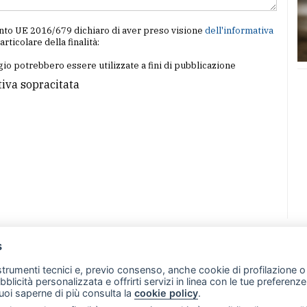
amento UE 2016/679 dichiaro di aver preso visione
dell'informativa
particolare della finalità:
io potrebbero essere utilizzate a fini di pubblicazione
tiva sopracitata
s
07 - Merate (LC)
- P.IVA 02533410136
 strumenti tecnici e, previo consenso, anche cookie di profilazione o 
257 - E-mail: redazione@merateonline.it
ubblicità personalizzata e offrirti servizi in linea con le tue preferen
uoi saperne di più consulta la
cookie policy
.
RSS
Made by
VIP