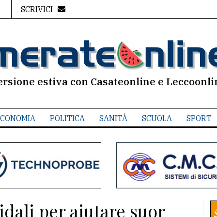
SCRIVICI
ersione estiva con Casateonline e Leccoonli
CONOMIA
POLITICA
SANITÀ
SCUOLA
SPORT
idali per aiutare suor