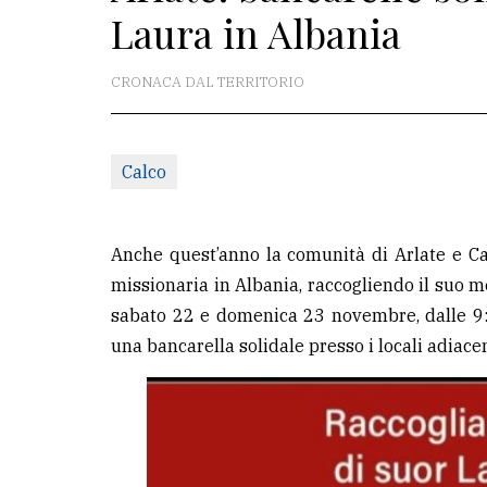
Laura in Albania
La
redazione
CRONACA DAL TERRITORIO
Scrivici
Per
Calco
la
tua
pubblicità
Anche quest’anno la comunità di Arlate e C
missionaria in Albania, raccogliendo il suo m
sabato 22 e domenica 23 novembre, dalle 9:30
CERCA
una bancarella solidale presso i locali adiacen
Cerca
per
comune
Ricerca