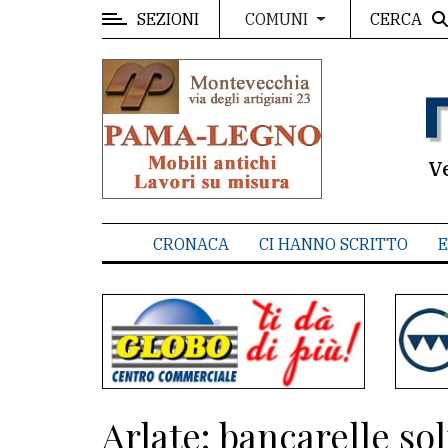
SEZIONI
CERCA
COMUNI
MENU
Editoriale
e
commenti
V
Contenuti
del
CRONACA
CI HANNO SCRITTO
E
sito
Appuntamenti
Associazioni
Meteo
Arlate: bancarelle sol
CONTATTI