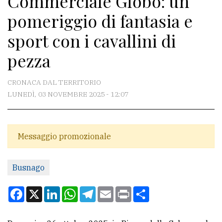
Commerciale Globo: un
pomeriggio di fantasia e
CONTATTI
sport con i cavallini di
La
pezza
redazione
Scrivici
CRONACA DAL TERRITORIO
LUNEDÌ, 03 NOVEMBRE 2025 - 12:07
Per
la
tua
Messaggio promozionale
pubblicità
Busnago
CERCA
Facebook
X
LinkedIn
WhatsApp
Telegram
Email
Print
Condividi
Cerca
per
comune