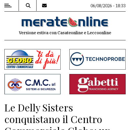
06/08/2026 - 18:33
MENU
Versione estiva con Casateonline e Leccoonline
Editoriale
e
commenti
Contenuti
del
sito
Appuntamenti
Le Delly Sisters
Associazioni
conquistano il Centro
Meteo