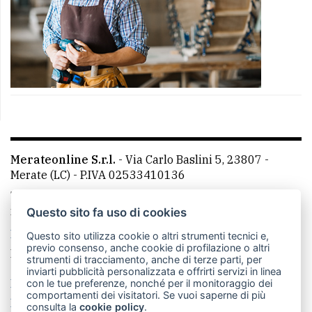
Merateonline S.r.l.
-
Via Carlo Baslini 5, 23807 -
Merate (LC)
- P.IVA 02533410136
Telefono:
039 9902881
- Whatsapp: 351 3481257 - E-
mail: redazione@merateonline.it
Questo sito fa uso di cookies
La redazione
CasateOnline
LeccoOnline
RSS
Questo sito utilizza cookie o altri strumenti tecnici e,
previo consenso, anche cookie di profilazione o altri
Made by
VIP
strumenti di tracciamento, anche di terze parti, per
inviarti pubblicità personalizzata e offrirti servizi in linea
Privacy policy
Cookie policy
con le tue preferenze, nonché per il monitoraggio dei
comportamenti dei visitatori. Se vuoi saperne di più
Rivedi le tue scelte sui cookie
consulta la
cookie policy
.