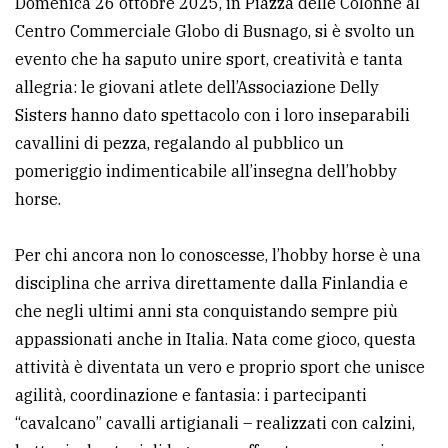
Domenica 26 ottobre 2025, in Piazza delle Colonne al
Centro Commerciale Globo di Busnago, si è svolto un
Ricerca
evento che ha saputo unire sport, creatività e tanta
avanzata
allegria: le giovani atlete dell’Associazione Delly
Sisters hanno dato spettacolo con i loro inseparabili
LE
cavallini di pezza, regalando al pubblico un
ALTRE
TESTATE
pomeriggio indimenticabile all’insegna dell’hobby
horse.
Per chi ancora non lo conoscesse, l’hobby horse è una
disciplina che arriva direttamente dalla Finlandia e
che negli ultimi anni sta conquistando sempre più
PRIVACY
appassionati anche in Italia. Nata come gioco, questa
Privacy
attività è diventata un vero e proprio sport che unisce
policy
agilità, coordinazione e fantasia: i partecipanti
“cavalcano” cavalli artigianali – realizzati con calzini,
Cookie