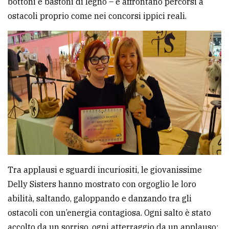
bottoni e bastoni di legno – e affrontano percorsi a
policy
ostacoli proprio come nei concorsi ippici reali.
Tra applausi e sguardi incuriositi, le giovanissime
Delly Sisters hanno mostrato con orgoglio le loro
abilità, saltando, galoppando e danzando tra gli
ostacoli con un’energia contagiosa. Ogni salto è stato
accolto da un sorriso, ogni atterraggio da un applauso: