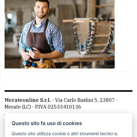
Merateonline S.r.l.
-
Via Carlo Baslini 5, 23807 -
Merate (LC)
- P.IVA 02533410136
Telefono:
039 9902881
- Whatsapp: 351 3481257 - E-
mail: redazione@merateonline.it
Questo sito fa uso di cookies
La redazione
CasateOnline
LeccoOnline
RSS
Questo sito utilizza cookie o altri strumenti tecnici e,