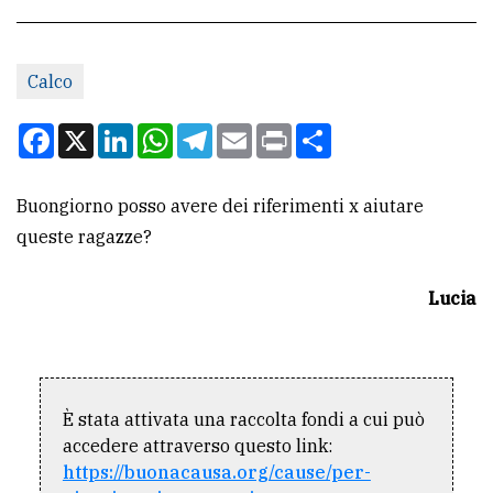
CONTATTI
Calco
La
redazione
Facebook
X
LinkedIn
WhatsApp
Telegram
Email
Print
Condividi
Scrivici
Buongiorno posso avere dei riferimenti x aiutare
Per
queste ragazze?
la
tua
Lucia
pubblicità
CERCA
È stata attivata una raccolta fondi a cui può
Cerca
accedere attraverso questo link:
per
https://buonacausa.org/cause/per-
comune