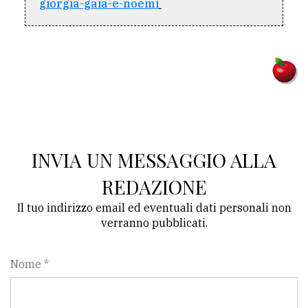
giorgia-gaia-e-noemi
Ricerca
avanzata
LE
ALTRE
TESTATE
INVIA UN MESSAGGIO ALLA
REDAZIONE
Il tuo indirizzo email ed eventuali dati personali non
PRIVACY
verranno pubblicati.
Privacy
Nome *
policy
Cookie