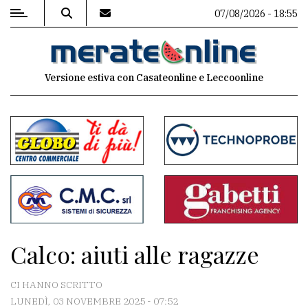
07/08/2026 - 18:55
MENU
Versione estiva con Casateonline e Leccoonline
Editoriale
e
commenti
Contenuti
del
sito
Appuntamenti
Calco: aiuti alle ragazze
Associazioni
CI HANNO SCRITTO
Meteo
LUNEDÌ, 03 NOVEMBRE 2025 - 07:52