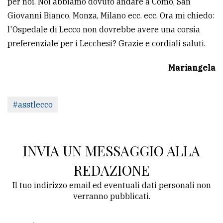
per noi. Noi abbiamo dovuto andare a Como, San
Giovanni Bianco, Monza, Milano ecc. ecc. Ora mi chiedo:
Ricerca
l'Ospedale di Lecco non dovrebbe avere una corsia
avanzata
preferenziale per i Lecchesi? Grazie e cordiali saluti.
LE
Mariangela
ALTRE
TESTATE
#asstlecco
INVIA UN MESSAGGIO ALLA
PRIVACY
REDAZIONE
Privacy
Il tuo indirizzo email ed eventuali dati personali non
policy
verranno pubblicati.
Cookie