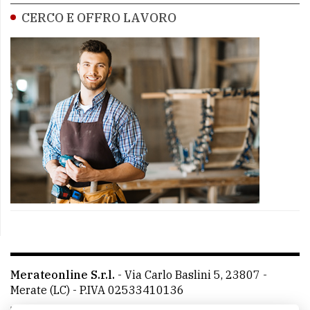
CERCO E OFFRO LAVORO
Merateonline S.r.l.
-
Via Carlo Baslini 5, 23807 -
Merate (LC)
- P.IVA 02533410136