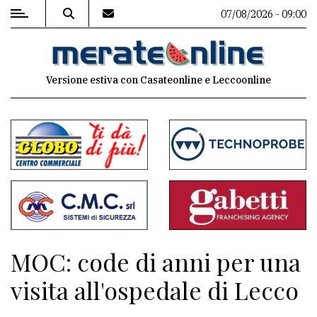
07/08/2026 - 09:00
MENU
Versione estiva con Casateonline e Leccoonline
Editoriale
e
commenti
Contenuti
del
sito
Appuntamenti
MOC: code di anni per una
Associazioni
visita all'ospedale di Lecco
Meteo