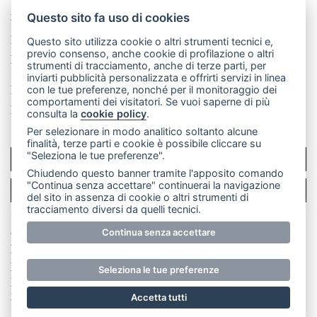
Telefono:
039 9902881
- Whatsapp: 351 3481257 - E-
mail: redazione@merateonline.it
Questo sito fa uso di cookies
La redazione
CasateOnline
LeccoOnline
RSS
Questo sito utilizza cookie o altri strumenti tecnici e,
previo consenso, anche cookie di profilazione o altri
Made by
VIP
strumenti di tracciamento, anche di terze parti, per
inviarti pubblicità personalizzata e offrirti servizi in linea
Privacy policy
Cookie policy
con le tue preferenze, nonché per il monitoraggio dei
comportamenti dei visitatori. Se vuoi saperne di più
Rivedi le tue scelte sui cookie
consulta la
cookie policy
.
Per selezionare in modo analitico soltanto alcune
finalità, terze parti e cookie è possibile cliccare su
"Seleziona le tue preferenze".
SCRIVICI
Chiudendo questo banner tramite l'apposito comando
"Continua senza accettare" continuerai la navigazione
PER LA TUA PUBBLICITÀ
del sito in assenza di cookie o altri strumenti di
tracciamento diversi da quelli tecnici.
© Copyright Merateonline S.r.l. - Tutti i diritti riservati.
Continua senza accettare
E' proibita la riproduzione e pubblicazione anche
parziale di testi, articoli e immagini senza la
Seleziona le tue preferenze
preventiva autorizzazione scritta dell'editore. RI Lecco
numero Rea LC 291.277 - Capitale sociale 10.329,14 €
Accetta tutti