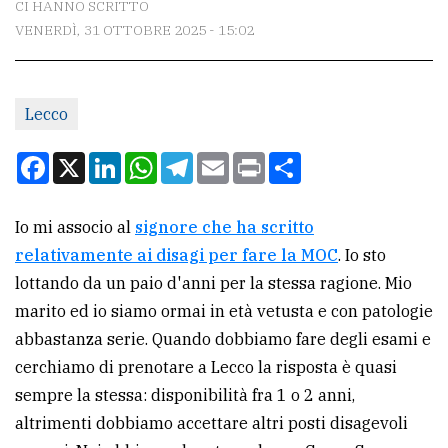
CI HANNO SCRITTO
VENERDÌ, 31 OTTOBRE 2025 - 15:02
CONTATTI
La
Lecco
redazione
Scrivici
Facebook
X
LinkedIn
WhatsApp
Telegram
Email
Print
Condividi
Per
la
Io mi associo al
signore che ha scritto
tua
relativamente ai disagi per fare la MOC
. Io sto
pubblicità
lottando da un paio d'anni per la stessa ragione. Mio
marito ed io siamo ormai in età vetusta e con patologie
abbastanza serie. Quando dobbiamo fare degli esami e
CERCA
cerchiamo di prenotare a Lecco la risposta è quasi
Cerca
sempre la stessa: disponibilità fra 1 o 2 anni,
per
altrimenti dobbiamo accettare altri posti disagevoli
comune