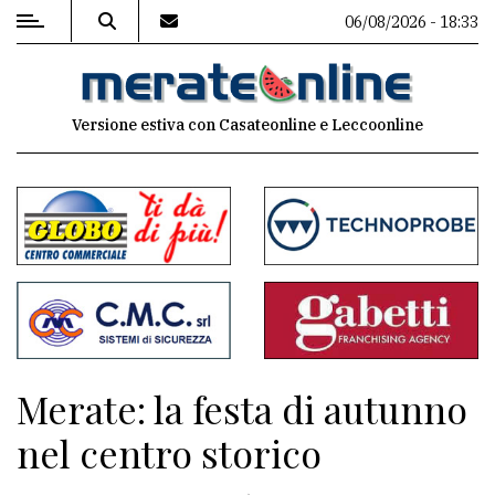
06/08/2026 - 18:33
MENU
Versione estiva con Casateonline e Leccoonline
Editoriale
e
commenti
Contenuti
del
sito
Appuntamenti
Merate: la festa di autunno
Associazioni
nel centro storico
Meteo