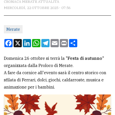
CRONACA MERATE ATTUALITÀ
MERCOLEDÌ, 22 OTTOBRE 2025 - 07:56
CONTATTI
La
Merate
redazione
Scrivici
Facebook
X
LinkedIn
WhatsApp
Telegram
Email
Print
Condividi
Per
la
Domenica 26 ottobre si terrà la "
Festa di autunno
"
tua
organizzata dalla Proloco di Merate.
pubblicità
A fare da cornice all'evento sarà il centro storico con
sfilata di Ferrari, dolci, giochi, caldarroste, musica e
animazione per i bambini.
CERCA
Cerca
per
comune