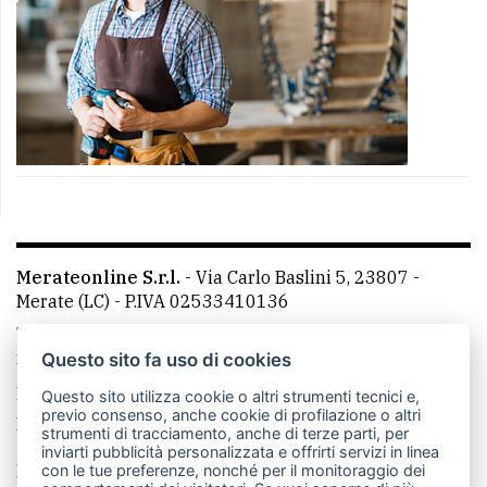
Merateonline S.r.l.
-
Via Carlo Baslini 5, 23807 -
Merate (LC)
- P.IVA 02533410136
Telefono:
039 9902881
- Whatsapp: 351 3481257 - E-
mail: redazione@merateonline.it
Questo sito fa uso di cookies
La redazione
CasateOnline
LeccoOnline
RSS
Questo sito utilizza cookie o altri strumenti tecnici e,
previo consenso, anche cookie di profilazione o altri
Made by
VIP
strumenti di tracciamento, anche di terze parti, per
inviarti pubblicità personalizzata e offrirti servizi in linea
Privacy policy
Cookie policy
con le tue preferenze, nonché per il monitoraggio dei