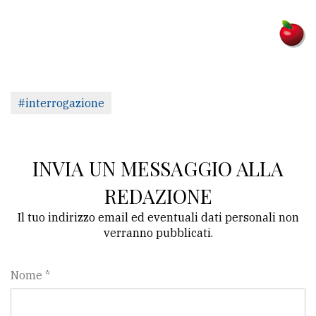
Ricerca
avanzata
LE
#interrogazione
ALTRE
TESTATE
INVIA UN MESSAGGIO ALLA
REDAZIONE
Il tuo indirizzo email ed eventuali dati personali non
PRIVACY
verranno pubblicati.
Privacy
Nome *
policy
Cookie