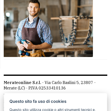
Merateonline S.r.l.
-
Via Carlo Baslini 5, 23807 -
Merate (LC)
- P.IVA 02533410136
Telefono:
039 9902881
- Whatsapp: 351 3481257 - E-
mail: redazione@merateonline.it
Questo sito fa uso di cookies
La redazione
CasateOnline
LeccoOnline
RSS
Questo sito utilizza cookie o altri strumenti tecnici e,