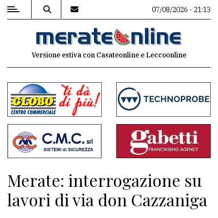
07/08/2026 - 21:13
MENU
Versione estiva con Casateonline e Leccoonline
Editoriale
e
commenti
Contenuti
del
sito
Appuntamenti
Merate: interrogazione su
Associazioni
lavori di via don Cazzaniga
Meteo