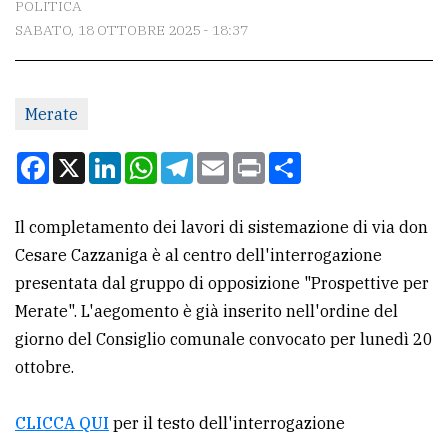
POLITICA
SABATO, 18 OTTOBRE 2025 - 18:37
CONTATTI
La
Merate
redazione
Scrivici
Facebook
X
LinkedIn
WhatsApp
Telegram
Email
Print
Condividi
Per
la
Il completamento dei lavori di sistemazione di via don
tua
Cesare Cazzaniga è al centro dell'interrogazione
pubblicità
presentata dal gruppo di opposizione "Prospettive per
Merate". L'aegomento è già inserito nell'ordine del
giorno del Consiglio comunale convocato per lunedì 20
CERCA
ottobre.
Cerca
per
CLICCA QUI
per il testo dell'interrogazione
comune