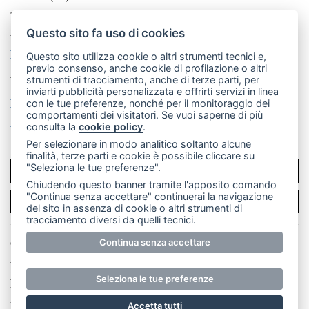
Telefono:
039 9902881
- Whatsapp: 351 3481257 - E-
mail: redazione@merateonline.it
Questo sito fa uso di cookies
La redazione
CasateOnline
LeccoOnline
RSS
Questo sito utilizza cookie o altri strumenti tecnici e,
previo consenso, anche cookie di profilazione o altri
Made by
VIP
strumenti di tracciamento, anche di terze parti, per
inviarti pubblicità personalizzata e offrirti servizi in linea
Privacy policy
Cookie policy
con le tue preferenze, nonché per il monitoraggio dei
comportamenti dei visitatori. Se vuoi saperne di più
Rivedi le tue scelte sui cookie
consulta la
cookie policy
.
Per selezionare in modo analitico soltanto alcune
finalità, terze parti e cookie è possibile cliccare su
"Seleziona le tue preferenze".
SCRIVICI
Chiudendo questo banner tramite l'apposito comando
"Continua senza accettare" continuerai la navigazione
PER LA TUA PUBBLICITÀ
del sito in assenza di cookie o altri strumenti di
tracciamento diversi da quelli tecnici.
Continua senza accettare
© Copyright Merateonline S.r.l. - Tutti i diritti riservati.
E' proibita la riproduzione e pubblicazione anche
parziale di testi, articoli e immagini senza la
Seleziona le tue preferenze
preventiva autorizzazione scritta dell'editore. RI Lecco
numero Rea LC 291.277 - Capitale sociale 10.329,14 €
Accetta tutti