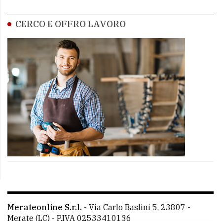
CERCO E OFFRO LAVORO
Merateonline S.r.l.
-
Via Carlo Baslini 5, 23807 -
Merate (LC)
- P.IVA 02533410136