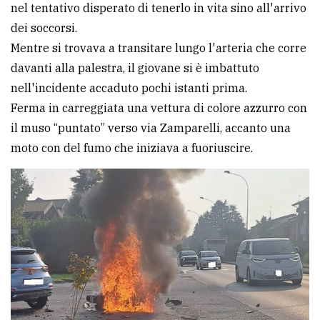
nel tentativo disperato di tenerlo in vita sino all'arrivo
Ricerca
dei soccorsi.
avanzata
Mentre si trovava a transitare lungo l'arteria che corre
davanti alla palestra, il giovane si è imbattuto
nell'incidente accaduto pochi istanti prima.
LE
ALTRE
Ferma in carreggiata una vettura di colore azzurro con
TESTATE
il muso “puntato” verso via Zamparelli, accanto una
moto con del fumo che iniziava a fuoriuscire.
PRIVACY
Privacy
policy
Cookie