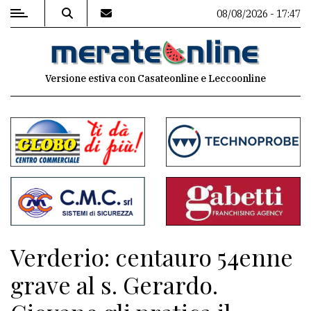
08/08/2026 - 17:47
MENU
Versione estiva con Casateonline e Leccoonline
Editoriale
e
commenti
Contenuti
del
sito
Appuntamenti
Verderio: centauro 54enne
Associazioni
grave al s. Gerardo.
Meteo