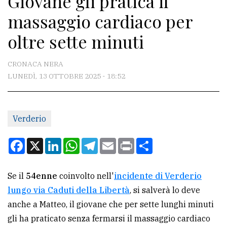
Giovane gli pratica il
massaggio cardiaco per
CONTATTI
oltre sette minuti
La
redazione
CRONACA NERA
LUNEDÌ, 13 OTTOBRE 2025 - 18:52
Scrivici
Per
la
Verderio
tua
pubblicità
Facebook
X
LinkedIn
WhatsApp
Telegram
Email
Print
Condividi
CERCA
Se il
54enne
coinvolto nell'
incidente di Verderio
lungo via Caduti della Libertà
, si salverà lo deve
Cerca
anche a Matteo, il giovane che per sette lunghi minuti
per
gli ha praticato senza fermarsi il massaggio cardiaco
comune