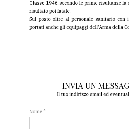
Classe 1946
, secondo le prime risultanze l
avanzata
risultato poi fatale.
Sul posto oltre al personale sanitario con 
LE
portati anche gli equipaggi dell'Arma della 
ALTRE
TESTATE
PRIVACY
INVIA UN MESSA
Privacy
Il tuo indirizzo email ed eventua
policy
Cookie
Nome *
policy