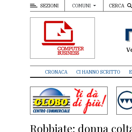
SEZIONI
CERCA
COMUNI
MENU
Editoriale
e
commenti
V
Contenuti
del
CRONACA
CI HANNO SCRITTO
E
sito
Appuntamenti
Associazioni
Meteo
Robbiate: donna colt
CONTATTI