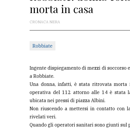
morta in casa
La
redazione
CRONACA NERA
Scrivici
Per
Robbiate
la
tua
pubblicità
Ingente dispiegamento di mezzi di soccorso e 
a Robbiate.
Una donna, infatti, è stata ritrovata morta 
CERCA
operativa del 112 attorno alle 14 è stata la
Cerca
ubicata nei pressi di piazza Albini.
per
Non riuscendo a mettersi in contatto con l
comune
rivelati veri.
Quando gli operatori sanitari sono giunti sul 
Ricerca