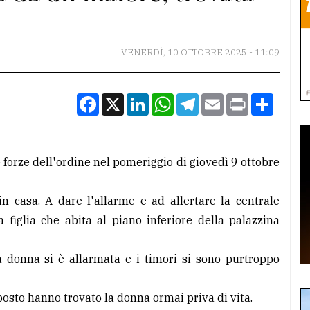
VENERDÌ, 10 OTTOBRE 2025 - 11:09
Facebook
X
LinkedIn
WhatsApp
Telegram
Email
Print
Condiv
forze dell'ordine nel pomeriggio di giovedì 9 ottobre
in casa. A dare l'allarme e ad allertare la centrale
 figlia che abita al piano inferiore della palazzina
a donna si è allarmata e i timori si sono purtroppo
posto hanno trovato la donna ormai priva di vita.