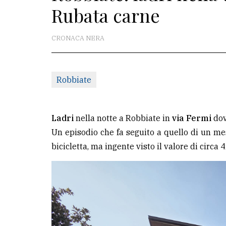
Rubata carne
La
redazione
CRONACA NERA
Scrivici
Per
Robbiate
la
tua
pubblicità
Ladri
nella notte a Robbiate in
via Fermi
dov
Un episodio che fa seguito a quello di un mese
bicicletta, ma ingente visto il valore di circa 
CERCA
Cerca
per
comune
Ricerca