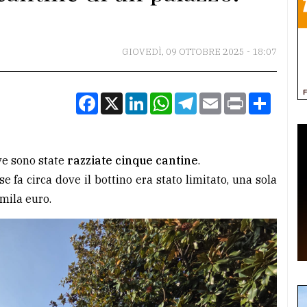
GIOVEDÌ, 09 OTTOBRE 2025 - 18:07
Facebook
X
LinkedIn
WhatsApp
Telegram
Email
Print
Condiv
e sono state
razziate cinque cantine
.
 fa circa dove il bottino era stato limitato, una sola
4mila euro.