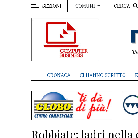
SEZIONI
CERCA
COMUNI
MENU
Editoriale
e
commenti
V
Contenuti
del
CRONACA
CI HANNO SCRITTO
E
sito
Appuntamenti
Associazioni
Meteo
Robbiate: ladri nella
CONTATTI