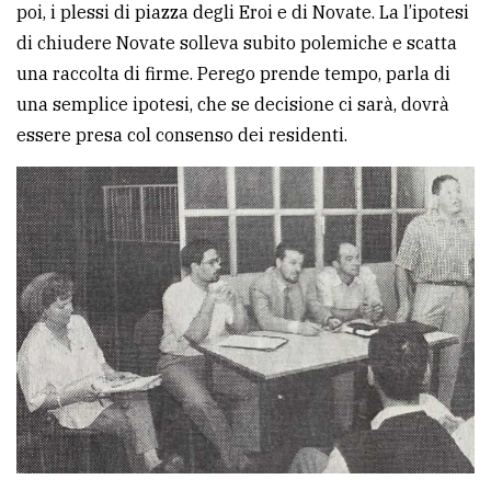
poi, i plessi di piazza degli Eroi e di Novate. La l’ipotesi
Ricerca
di chiudere Novate solleva subito polemiche e scatta
avanzata
una raccolta di firme. Perego prende tempo, parla di
una semplice ipotesi, che se decisione ci sarà, dovrà
essere presa col consenso dei residenti.
LE
ALTRE
TESTATE
PRIVACY
Privacy
policy
Cookie