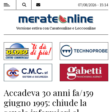
07/08/2026 - 15:14
MENU
Versione estiva con Casateonline e Leccoonline
Editoriale
e
commenti
Contenuti
del
sito
Appuntamenti
Accadeva 30 anni fa/159
Associazioni
giugno 1995: chiude la
Meteo