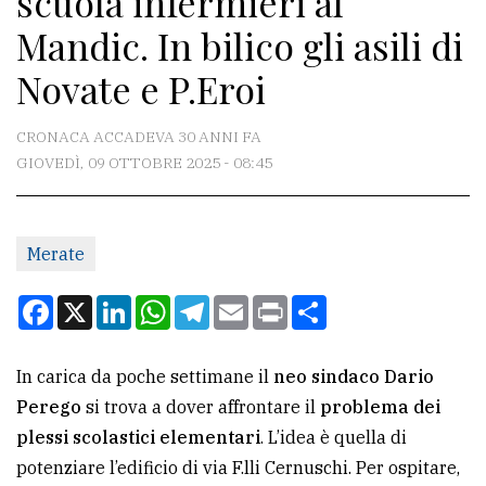
scuola infermieri al
Mandic. In bilico gli asili di
CONTATTI
Novate e P.Eroi
La
redazione
CRONACA ACCADEVA 30 ANNI FA
GIOVEDÌ, 09 OTTOBRE 2025 - 08:45
Scrivici
Per
la
Merate
tua
pubblicità
Facebook
X
LinkedIn
WhatsApp
Telegram
Email
Print
Condividi
CERCA
In carica da poche settimane il
neo sindaco Dario
Perego
si trova a dover affrontare il
problema dei
Cerca
plessi scolastici elementari
. L’idea è quella di
per
potenziare l’edificio di via F.lli Cernuschi. Per ospitare,
comune