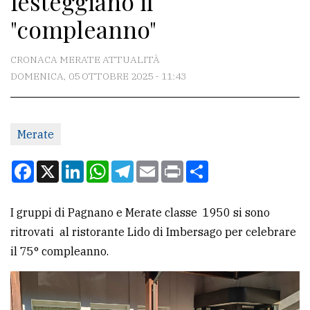
festeggiano il
"compleanno"
CONTATTI
CRONACA MERATE ATTUALITÀ
La
DOMENICA, 05 OTTOBRE 2025 - 11:43
redazione
Scrivici
Per
Merate
la
Facebook
X
LinkedIn
WhatsApp
Telegram
Email
Print
Condividi
tua
pubblicità
I gruppi di Pagnano e Merate classe 1950 si sono
ritrovati al ristorante Lido di Imbersago per celebrare
CERCA
il 75° compleanno.
Cerca
per
comune