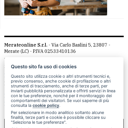
Merateonline S.r.l.
-
Via Carlo Baslini 5, 23807 -
Merate (LC)
- P.IVA 02533410136
Telefono:
039 9902881
- Whatsapp: 351 3481257 - E-
mail: redazione@merateonline.it
Questo sito fa uso di cookies
La redazione
CasateOnline
LeccoOnline
RSS
Questo sito utilizza cookie o altri strumenti tecnici e,
previo consenso, anche cookie di profilazione o altri
Made by
VIP
strumenti di tracciamento, anche di terze parti, per
inviarti pubblicità personalizzata e offrirti servizi in linea
Privacy policy
Cookie policy
con le tue preferenze, nonché per il monitoraggio dei
comportamenti dei visitatori. Se vuoi saperne di più
Rivedi le tue scelte sui cookie
consulta la
cookie policy
.
Per selezionare in modo analitico soltanto alcune
finalità, terze parti e cookie è possibile cliccare su
"Seleziona le tue preferenze".
SCRIVICI