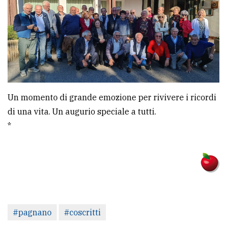
Ricerca
avanzata
LE
ALTRE
TESTATE
Un momento di grande emozione per rivivere i ricordi
di una vita. Un augurio speciale a tutti.
*
PRIVACY
Privacy
policy
#pagnano
#coscritti
Cookie