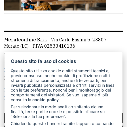
Merateonline S.r.l.
-
Via Carlo Baslini 5, 23807 -
Merate (LC)
- P.IVA 02533410136
Telefono:
039 9902881
- Whatsapp: 351 3481257 - E-
mail: redazione@merateonline.it
Questo sito fa uso di cookies
La redazione
CasateOnline
LeccoOnline
RSS
Questo sito utilizza cookie o altri strumenti tecnici e,
previo consenso, anche cookie di profilazione o altri
Made by
VIP
strumenti di tracciamento, anche di terze parti, per
inviarti pubblicità personalizzata e offrirti servizi in linea
Privacy policy
Cookie policy
con le tue preferenze, nonché per il monitoraggio dei
comportamenti dei visitatori. Se vuoi saperne di più
Rivedi le tue scelte sui cookie
consulta la
cookie policy
.
Per selezionare in modo analitico soltanto alcune
finalità, terze parti e cookie è possibile cliccare su
"Seleziona le tue preferenze".
SCRIVICI
Chiudendo questo banner tramite l'apposito comando