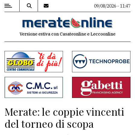
09/08/2026 - 11:47
MENU
Versione estiva con Casateonline e Leccoonline
Editoriale
e
commenti
Contenuti
del
sito
Appuntamenti
Merate: le coppie vincenti
Associazioni
del torneo di scopa
Meteo