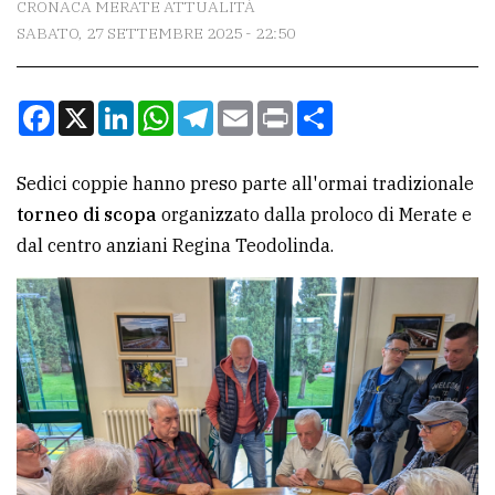
CRONACA MERATE ATTUALITÀ
SABATO, 27 SETTEMBRE 2025 - 22:50
CONTATTI
La
Facebook
X
LinkedIn
WhatsApp
Telegram
Email
Print
Condividi
redazione
Scrivici
Sedici coppie hanno preso parte all'ormai tradizionale
Per
torneo di scopa
organizzato dalla proloco di Merate e
la
dal centro anziani Regina Teodolinda.
tua
pubblicità
CERCA
Cerca
per
comune