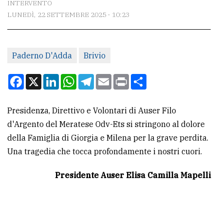
INTERVENTO
LUNEDÌ, 22 SETTEMBRE 2025 - 10:23
CONTATTI
La
Paderno D'Adda
Brivio
redazione
Scrivici
Facebook
X
LinkedIn
WhatsApp
Telegram
Email
Print
Condividi
Per
la
Presidenza, Direttivo e Volontari di Auser Filo
tua
d'Argento del Meratese Odv-Ets si stringono al dolore
pubblicità
della Famiglia di Giorgia e Milena per la grave perdita.
Una tragedia che tocca profondamente i nostri cuori.
CERCA
Presidente Auser Elisa Camilla Mapelli
Cerca
per
comune