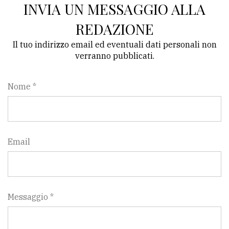
INVIA UN MESSAGGIO ALLA
Ricerca
REDAZIONE
avanzata
Il tuo indirizzo email ed eventuali dati personali non
verranno pubblicati.
LE
ALTRE
TESTATE
Nome *
Email
PRIVACY
Privacy
Messaggio *
policy
Cookie