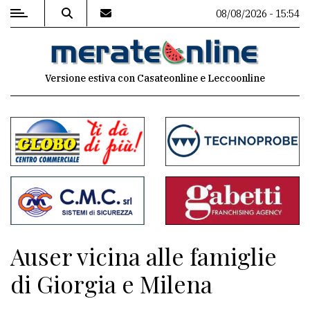
08/08/2026 - 15:54
MENU
Versione estiva con Casateonline e Leccoonline
Editoriale
e
commenti
Contenuti
del
sito
Appuntamenti
Auser vicina alle famiglie
Associazioni
di Giorgia e Milena
Meteo