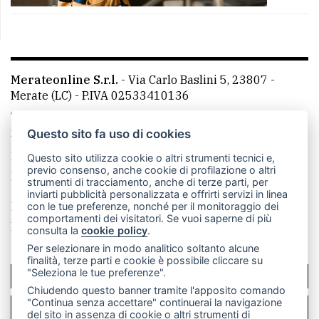
Merateonline S.r.l.
-
Via Carlo Baslini 5, 23807 -
Merate (LC)
- P.IVA 02533410136
Telefono:
039 9902881
- Whatsapp: 351 3481257 - E-
mail: redazione@merateonline.it
Questo sito fa uso di cookies
La redazione
CasateOnline
LeccoOnline
RSS
Questo sito utilizza cookie o altri strumenti tecnici e,
previo consenso, anche cookie di profilazione o altri
Made by
VIP
strumenti di tracciamento, anche di terze parti, per
inviarti pubblicità personalizzata e offrirti servizi in linea
Privacy policy
Cookie policy
con le tue preferenze, nonché per il monitoraggio dei
comportamenti dei visitatori. Se vuoi saperne di più
Rivedi le tue scelte sui cookie
consulta la
cookie policy
.
Per selezionare in modo analitico soltanto alcune
finalità, terze parti e cookie è possibile cliccare su
"Seleziona le tue preferenze".
SCRIVICI
Chiudendo questo banner tramite l'apposito comando
"Continua senza accettare" continuerai la navigazione
PER LA TUA PUBBLICITÀ
del sito in assenza di cookie o altri strumenti di