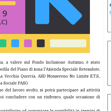
ia, a valere sul Fondo Inclusione Autismo, è stato
pofila del Piano di zona l'Azienda Speciale Retesalute,
La Vecchia Quercia, ASD Monsereno No Limits E.T.S.,
a Sociale PASO.
e del lavoro svolto, si potrà partecipare ad attività
 poi concludere con un rinfresco, quale occasione di
contribuire ad aumentare le possibilità in termini di