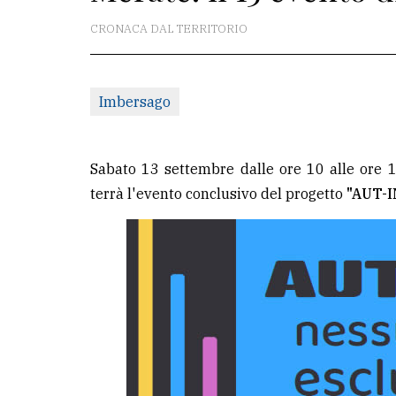
CRONACA DAL TERRITORIO
La
redazione
Scrivici
Imbersago
Per
la
Sabato 13 settembre dalle ore 10 alle ore 
tua
terrà l'evento conclusivo del progetto
"AUT-I
pubblicità
CERCA
Cerca
per
comune
Ricerca