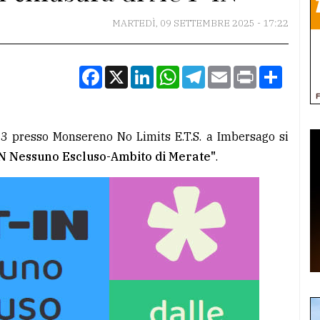
MARTEDÌ, 09 SETTEMBRE 2025 - 17:22
Facebook
X
LinkedIn
WhatsApp
Telegram
Email
Print
Condiv
13 presso Monsereno No Limits E.T.S. a Imbersago si
N Nessuno Escluso-Ambito di Merate"
.