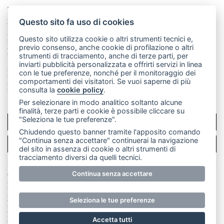
Telefono:
039 9902881
- Whatsapp: 351 3481257 - E-
mail: redazione@merateonline.it
Questo sito fa uso di cookies
La redazione
CasateOnline
LeccoOnline
RSS
Questo sito utilizza cookie o altri strumenti tecnici e,
previo consenso, anche cookie di profilazione o altri
Made by
VIP
strumenti di tracciamento, anche di terze parti, per
inviarti pubblicità personalizzata e offrirti servizi in linea
Privacy policy
Cookie policy
con le tue preferenze, nonché per il monitoraggio dei
comportamenti dei visitatori. Se vuoi saperne di più
Rivedi le tue scelte sui cookie
consulta la
cookie policy
.
Per selezionare in modo analitico soltanto alcune
finalità, terze parti e cookie è possibile cliccare su
"Seleziona le tue preferenze".
SCRIVICI
Chiudendo questo banner tramite l'apposito comando
"Continua senza accettare" continuerai la navigazione
PER LA TUA PUBBLICITÀ
del sito in assenza di cookie o altri strumenti di
tracciamento diversi da quelli tecnici.
Continua senza accettare
© Copyright Merateonline S.r.l. - Tutti i diritti riservati.
E' proibita la riproduzione e pubblicazione anche
parziale di testi, articoli e immagini senza la
Seleziona le tue preferenze
preventiva autorizzazione scritta dell'editore. RI Lecco
numero Rea LC 291.277 - Capitale sociale 10.329,14 €
Accetta tutti