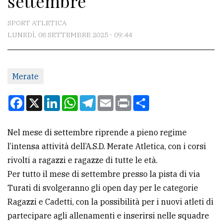
settembre
CONTATTI
SPORT ATLETICA
LUNEDÌ, 08 SETTEMBRE 2025 - 09:44
La
redazione
Merate
Scrivici
Per
Facebook
X
LinkedIn
WhatsApp
Telegram
Email
Print
Condividi
la
tua
Nel mese di settembre riprende a pieno regime
pubblicità
l’intensa attività dell’A.S.D. Merate Atletica, con i corsi
rivolti a ragazzi e ragazze di tutte le età.
CERCA
Per tutto il mese di settembre presso la pista di via
Turati di svolgeranno gli open day per le categorie
Cerca
Ragazzi e Cadetti, con la possibilità per i nuovi atleti di
per
partecipare agli allenamenti e inserirsi nelle squadre
comune