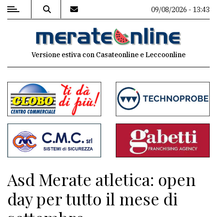
09/08/2026 - 13:43
MENU
Versione estiva con Casateonline e Leccoonline
Editoriale
e
commenti
Contenuti
del
sito
Appuntamenti
Asd Merate atletica: open
Associazioni
day per tutto il mese di
Meteo