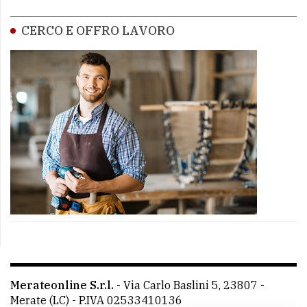
CERCO E OFFRO LAVORO
Merateonline S.r.l.
-
Via Carlo Baslini 5, 23807 -
Merate (LC)
- P.IVA 02533410136