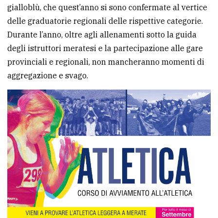
gialloblù, che quest’anno si sono confermate al vertice
Ricerca
delle graduatorie regionali delle rispettive categorie.
avanzata
Durante l’anno, oltre agli allenamenti sotto la guida
degli istruttori meratesi e la partecipazione alle gare
provinciali e regionali, non mancheranno momenti di
LE
ALTRE
aggregazione e svago.
TESTATE
PRIVACY
Privacy
policy
Cookie