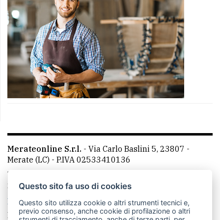
Merateonline S.r.l.
-
Via Carlo Baslini 5, 23807 -
Merate (LC)
- P.IVA 02533410136
Telefono:
039 9902881
- Whatsapp: 351 3481257 - E-
mail: redazione@merateonline.it
Questo sito fa uso di cookies
La redazione
CasateOnline
LeccoOnline
RSS
Questo sito utilizza cookie o altri strumenti tecnici e,
previo consenso, anche cookie di profilazione o altri
Made by
VIP
strumenti di tracciamento, anche di terze parti, per