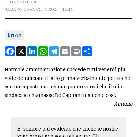
CI HANNO SCRITTO
SABATO, 30 AGOSTO 2025 - 16:15
CONTATTI
La
Brivio
redazione
Scrivici
Facebook
X
LinkedIn
WhatsApp
Telegram
Email
Print
Condividi
Per
la
Normale amministrazione succede tutti venerdì piu
tua
volte denunciato il fatto prima verbalmente poi anche
pubblicità
con un esposto ma ma ma quanto vorrei che il mio
sindaco si chiamasse De Capitani ma non è cosi.
Antonio
CERCA
Cerca
per
E' sempre più evidente che anche le nostre
comune
zone ormai non sono più sicure. Gli