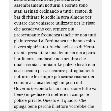
assembramenti notturni a Merate sono
Ricerca
stati arginati ordinando a tutti i gestori di
avanzata
bar di ritirare le sedie la sera almeno per
evitare che venissero utilizzate per le risse
che accadevano con sempre più
LE
preoccupante frequenza (anche se non tutti
ALTRE
TESTATE
gli interessati all'ordinanza ne hanno colto
il vero significato). Anche nel caso di Merate
è stata presentata una denuncia ma a parte
l'ordinanza sindacale non sembra che
qualcosa sia cambiato. Le polizie locali non
si associano per assicurare pattugliamenti
notturni e le sempre più scarse risorse dei
PRIVACY
comuni a causa dei tagli imposti dal
Governo (secondo la cui narrazione tutto va
Privacy
bene) impedisce di mettere in campo le
policy
polizie private. Questo è il quadro. Che
spiega bene perchè il lettore vorrebbe che
Cookie