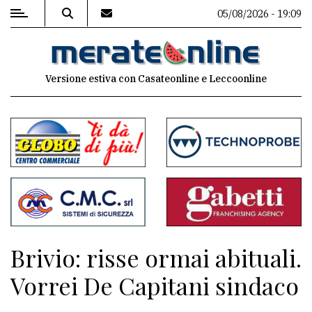
05/08/2026 - 19:09
MENU
Versione estiva con Casateonline e Leccoonline
Editoriale
e
commenti
Contenuti
del
sito
Appuntamenti
Brivio: risse ormai abituali.
Associazioni
Vorrei De Capitani sindaco
Meteo