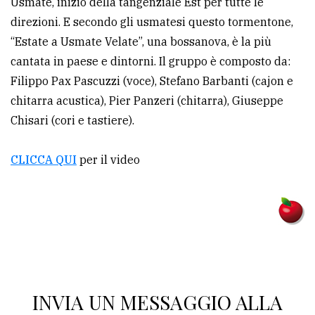
Usmate, inizio della tangenziale Est per tutte le
direzioni. E secondo gli usmatesi questo tormentone,
Ricerca
“Estate a Usmate Velate”, una bossanova, è la più
avanzata
cantata in paese e dintorni. Il gruppo è composto da:
Filippo Pax Pascuzzi (voce), Stefano Barbanti (cajon e
LE
chitarra acustica), Pier Panzeri (chitarra), Giuseppe
ALTRE
TESTATE
Chisari (cori e tastiere).
CLICCA QUI
per il video
PRIVACY
Privacy
policy
INVIA UN MESSAGGIO ALLA
Cookie