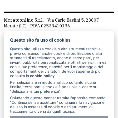
Merateonline S.r.l.
-
Via Carlo Baslini 5, 23807 -
Merate (LC)
- P.IVA 02533410136
Telefono:
039 9902881
- Whatsapp: 351 3481257 - E-
mail: redazione@merateonline.it
Questo sito fa uso di cookies
La redazione
CasateOnline
LeccoOnline
RSS
Questo sito utilizza cookie o altri strumenti tecnici e,
previo consenso, anche cookie di profilazione o altri
Made by
VIP
strumenti di tracciamento, anche di terze parti, per
inviarti pubblicità personalizzata e offrirti servizi in linea
Privacy policy
Cookie policy
con le tue preferenze, nonché per il monitoraggio dei
comportamenti dei visitatori. Se vuoi saperne di più
Rivedi le tue scelte sui cookie
consulta la
cookie policy
.
Per selezionare in modo analitico soltanto alcune
finalità, terze parti e cookie è possibile cliccare su
"Seleziona le tue preferenze".
SCRIVICI
Chiudendo questo banner tramite l'apposito comando
"Continua senza accettare" continuerai la navigazione
PER LA TUA PUBBLICITÀ
del sito in assenza di cookie o altri strumenti di
tracciamento diversi da quelli tecnici.