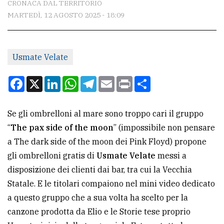
CRONACA DAL TERRITORIO
MARTEDÌ, 12 AGOSTO 2025 - 18:09
CONTATTI
La
Usmate Velate
redazione
Scrivici
Facebook
X
LinkedIn
WhatsApp
Telegram
Email
Print
Condividi
Per
la
Se gli ombrelloni al mare sono troppo cari il gruppo
tua
“
The pax side of the moon
” (impossibile non pensare
pubblicità
a The dark side of the moon dei Pink Floyd) propone
gli ombrelloni gratis di
Usmate Velate
messi a
disposizione dei clienti dai bar, tra cui la Vecchia
CERCA
Statale. E le titolari compaiono nel mini video dedicato
Cerca
a questo gruppo che a sua volta ha scelto per la
per
canzone prodotta da Elio e le Storie tese proprio
comune