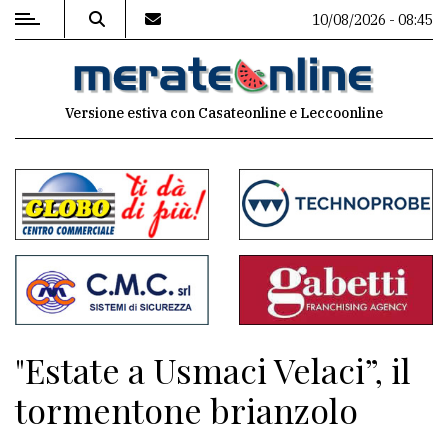
10/08/2026 - 08:45
MENU
Versione estiva con Casateonline e Leccoonline
Editoriale
e
commenti
Contenuti
del
sito
Appuntamenti
"Estate a Usmaci Velaci”, il
Associazioni
tormentone brianzolo
Meteo