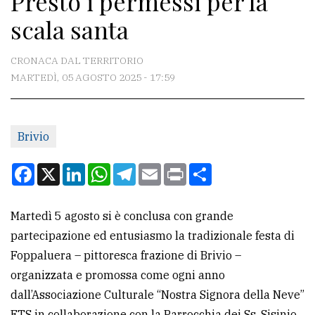
Presto i permessi per la
scala santa
CONTATTI
CRONACA DAL TERRITORIO
La
MARTEDÌ, 05 AGOSTO 2025 - 17:59
redazione
Scrivici
Per
Brivio
la
Facebook
X
LinkedIn
WhatsApp
Telegram
Email
Print
Condividi
tua
pubblicità
Martedì 5 agosto si è conclusa con grande
partecipazione ed entusiasmo la tradizionale festa di
CERCA
Foppaluera – pittoresca frazione di Brivio –
Cerca
organizzata e promossa come ogni anno
per
dall’Associazione Culturale “Nostra Signora della Neve”
comune
ETS in collaborazione con la Parrocchia dei Ss. Sisinio,