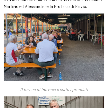
Martirio ed Alessandro e la Pro Loco di Brivio.
Ricerca
avanzata
LE
ALTRE
TESTATE
PRIVACY
Privacy
Il torneo di burraco e sotto i premiati
policy
Cookie