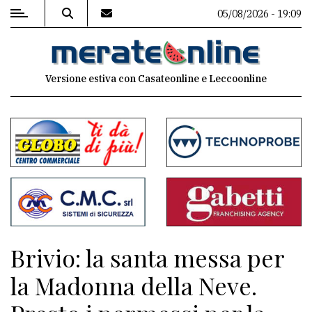
05/08/2026 - 19:09
MENU
Versione estiva con Casateonline e Leccoonline
Editoriale
e
commenti
Contenuti
del
sito
Appuntamenti
Brivio: la santa messa per
Associazioni
la Madonna della Neve.
Meteo