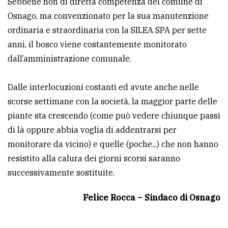
Sebbene non di diretta competenza del comune di
Osnago, ma convenzionato per la sua manutenzione
Ricerca
ordinaria e straordinaria con la SILEA SPA per sette
avanzata
anni, il bosco viene costantemente monitorato
dall’amministrazione comunale.
LE
ALTRE
TESTATE
Dalle interlocuzioni costanti ed avute anche nelle
scorse settimane con la società, la maggior parte delle
piante sta crescendo (come può vedere chiunque passi
di là oppure abbia voglia di addentrarsi per
monitorare da vicino) e quelle (poche...) che non hanno
resistito alla calura dei giorni scorsi saranno
PRIVACY
successivamente sostituite.
Privacy
Felice Rocca – Sindaco di Osnago
policy
Cookie