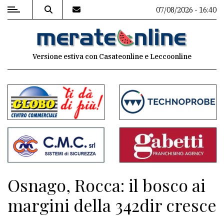
07/08/2026 - 16:40
MENU
Versione estiva con Casateonline e Leccoonline
Editoriale
e
commenti
Contenuti
del
sito
Appuntamenti
Osnago, Rocca: il bosco ai
Associazioni
margini della 342dir cresce
Meteo