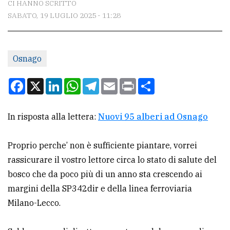
CI HANNO SCRITTO
SABATO, 19 LUGLIO 2025 - 11:28
CONTATTI
La
Osnago
redazione
Scrivici
Facebook
X
LinkedIn
WhatsApp
Telegram
Email
Print
Condividi
Per
la
In risposta alla lettera:
Nuovi 95 alberi ad Osnago
tua
pubblicità
Proprio perche’ non è sufficiente piantare, vorrei
rassicurare il vostro lettore circa lo stato di salute del
bosco che da poco più di un anno sta crescendo ai
CERCA
margini della SP342dir e della linea ferroviaria
Cerca
Milano-Lecco.
per
comune