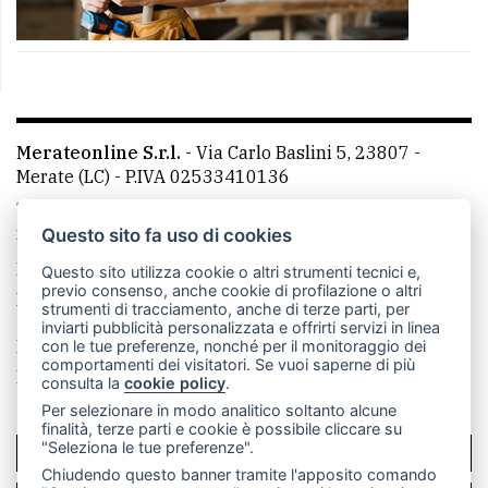
Merateonline S.r.l.
-
Via Carlo Baslini 5, 23807 -
Merate (LC)
- P.IVA 02533410136
Telefono:
039 9902881
- Whatsapp: 351 3481257 - E-
mail: redazione@merateonline.it
Questo sito fa uso di cookies
La redazione
CasateOnline
LeccoOnline
RSS
Questo sito utilizza cookie o altri strumenti tecnici e,
previo consenso, anche cookie di profilazione o altri
Made by
VIP
strumenti di tracciamento, anche di terze parti, per
inviarti pubblicità personalizzata e offrirti servizi in linea
Privacy policy
Cookie policy
con le tue preferenze, nonché per il monitoraggio dei
comportamenti dei visitatori. Se vuoi saperne di più
Rivedi le tue scelte sui cookie
consulta la
cookie policy
.
Per selezionare in modo analitico soltanto alcune
finalità, terze parti e cookie è possibile cliccare su
"Seleziona le tue preferenze".
SCRIVICI
Chiudendo questo banner tramite l'apposito comando