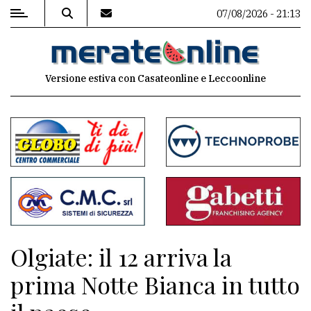
07/08/2026 - 21:13
MENU
Versione estiva con Casateonline e Leccoonline
Editoriale
e
commenti
Contenuti
del
sito
Appuntamenti
Olgiate: il 12 arriva la
Associazioni
prima Notte Bianca in tutto
Meteo