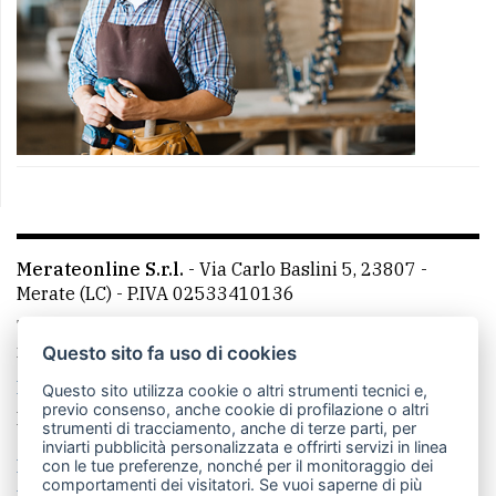
Merateonline S.r.l.
-
Via Carlo Baslini 5, 23807 -
Merate (LC)
- P.IVA 02533410136
Telefono:
039 9902881
- Whatsapp: 351 3481257 - E-
mail: redazione@merateonline.it
Questo sito fa uso di cookies
La redazione
CasateOnline
LeccoOnline
RSS
Questo sito utilizza cookie o altri strumenti tecnici e,
previo consenso, anche cookie di profilazione o altri
Made by
VIP
strumenti di tracciamento, anche di terze parti, per
inviarti pubblicità personalizzata e offrirti servizi in linea
Privacy policy
Cookie policy
con le tue preferenze, nonché per il monitoraggio dei
comportamenti dei visitatori. Se vuoi saperne di più