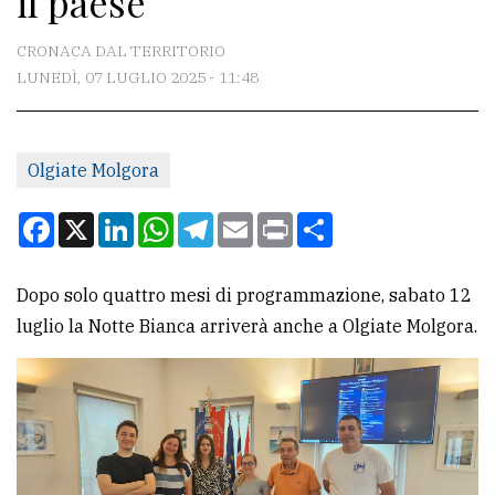
il paese
CONTATTI
CRONACA DAL TERRITORIO
LUNEDÌ, 07 LUGLIO 2025 - 11:48
La
redazione
Olgiate Molgora
Scrivici
Per
Facebook
X
LinkedIn
WhatsApp
Telegram
Email
Print
Condividi
la
tua
Dopo solo quattro mesi di programmazione, sabato 12
pubblicità
luglio la Notte Bianca arriverà anche a Olgiate Molgora.
CERCA
Cerca
per
comune