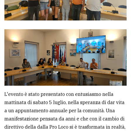
Ricerca
avanzata
LE
ALTRE
TESTATE
L'evento è stato presentato con entusiasmo nella
PRIVACY
mattinata di sabato 5 luglio, nella speranza di dar vita
Privacy
a un appuntamento annuale per la comunità. Una
policy
manifestazione pensata da anni e che con il cambio di
Cookie
direttivo della dalla Pro Loco si è trasformata in realtà,