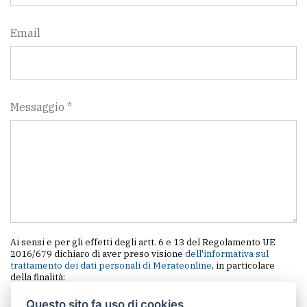
Email
Messaggio *
Ai sensi e per gli effetti degli artt. 6 e 13 del Regolamento UE
2016/679 dichiaro di aver preso visione
dell'informativa sul
trattamento dei dati personali di Merateonline
, in particolare
della finalità:
- Richiesta di contatto o richiesta di informazioni
- Pubblicazione: le informazioni contenute nel messaggio
Questo sito fa uso di cookies