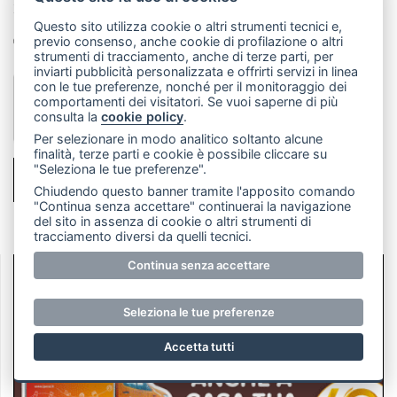
potrebbero essere utilizzate a fini di pubblicazione
Questo sito utilizza cookie o altri strumenti tecnici e,
Dichiaro di aver preso visione dell'informativa
previo consenso, anche cookie di profilazione o altri
sopracitata
strumenti di tracciamento, anche di terze parti, per
inviarti pubblicità personalizzata e offrirti servizi in linea
con le tue preferenze, nonché per il monitoraggio dei
comportamenti dei visitatori. Se vuoi saperne di più
consulta la
cookie policy
.
Per selezionare in modo analitico soltanto alcune
finalità, terze parti e cookie è possibile cliccare su
"Seleziona le tue preferenze".
INVIA MESSAGGIO
Chiudendo questo banner tramite l'apposito comando
"Continua senza accettare" continuerai la navigazione
del sito in assenza di cookie o altri strumenti di
tracciamento diversi da quelli tecnici.
Continua senza accettare
Seleziona le tue preferenze
Accetta tutti