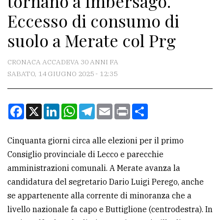
tornano a Imbersago.
Eccesso di consumo di
CONTATTI
suolo a Merate col Prg
La
redazione
CRONACA ACCADEVA 30 ANNI FA
SABATO, 14 GIUGNO 2025 - 12:35
Scrivici
Per
Facebook
X
LinkedIn
WhatsApp
Telegram
Email
Print
Condividi
la
tua
pubblicità
Cinquanta giorni circa alle elezioni per il primo
Consiglio provinciale di Lecco e parecchie
amministrazioni comunali. A Merate avanza la
CERCA
candidatura del segretario Dario Luigi Perego, anche
Cerca
se appartenente alla corrente di minoranza che a
per
livello nazionale fa capo e Buttiglione (centrodestra). In
comune