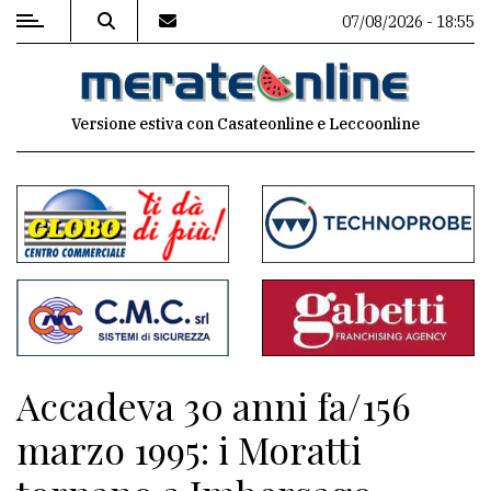
07/08/2026 - 18:55
MENU
Versione estiva con Casateonline e Leccoonline
Editoriale
e
commenti
Contenuti
del
sito
Appuntamenti
Accadeva 30 anni fa/156
Associazioni
marzo 1995: i Moratti
Meteo