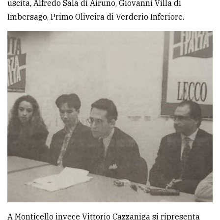
uscita, Alfredo Sala di Airuno, Giovanni Villa di
Imbersago, Primo Oliveira di Verderio Inferiore.
Ricerca
avanzata
LE
ALTRE
TESTATE
PRIVACY
Privacy
policy
Cookie
A Monticello invece Vittorio Cazzaniga si ripresenta