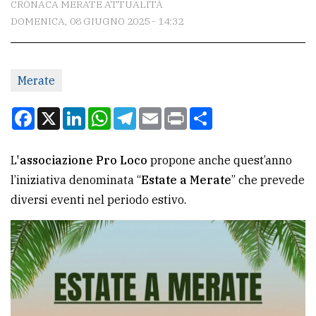
CRONACA MERATE ATTUALITÀ
DOMENICA, 08 GIUGNO 2025 - 14:32
CONTATTI
La
Merate
redazione
Scrivici
Facebook
X
LinkedIn
WhatsApp
Telegram
Email
Print
Condividi
Per
la
L'
associazione Pro Loco
propone anche quest’anno
tua
l’iniziativa denominata “
Estate a Merate
” che prevede
pubblicità
diversi eventi nel periodo estivo.
CERCA
Cerca
per
comune