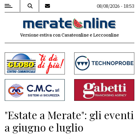
08/08/2026 - 18:53
MENU
Versione estiva con Casateonline e Leccoonline
Editoriale
e
commenti
Contenuti
del
sito
Appuntamenti
"Estate a Merate": gli eventi
Associazioni
a giugno e luglio
Meteo