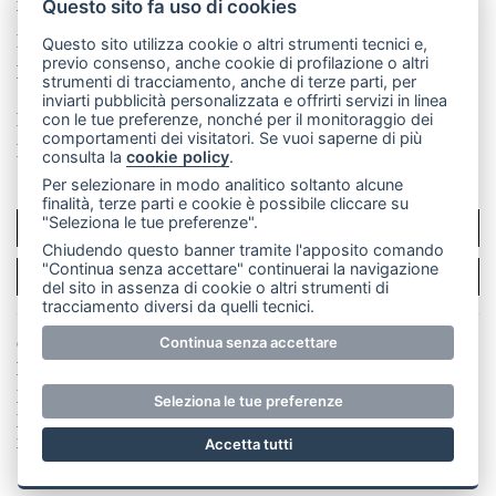
mail: redazione@merateonline.it
Questo sito fa uso di cookies
La redazione
CasateOnline
LeccoOnline
RSS
Questo sito utilizza cookie o altri strumenti tecnici e,
previo consenso, anche cookie di profilazione o altri
Made by
VIP
strumenti di tracciamento, anche di terze parti, per
inviarti pubblicità personalizzata e offrirti servizi in linea
Privacy policy
Cookie policy
con le tue preferenze, nonché per il monitoraggio dei
comportamenti dei visitatori. Se vuoi saperne di più
Rivedi le tue scelte sui cookie
consulta la
cookie policy
.
Per selezionare in modo analitico soltanto alcune
finalità, terze parti e cookie è possibile cliccare su
"Seleziona le tue preferenze".
SCRIVICI
Chiudendo questo banner tramite l'apposito comando
"Continua senza accettare" continuerai la navigazione
PER LA TUA PUBBLICITÀ
del sito in assenza di cookie o altri strumenti di
tracciamento diversi da quelli tecnici.
Continua senza accettare
© Copyright Merateonline S.r.l. - Tutti i diritti riservati.
E' proibita la riproduzione e pubblicazione anche
parziale di testi, articoli e immagini senza la
Seleziona le tue preferenze
preventiva autorizzazione scritta dell'editore. RI Lecco
numero Rea LC 291.277 - Capitale sociale 10.329,14 €
Accetta tutti