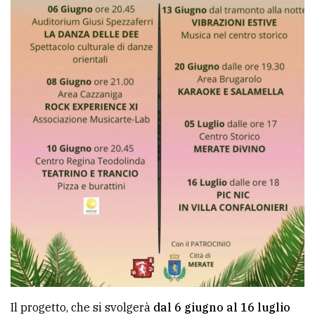
Ricerca
avanzata
LE
ALTRE
TESTATE
PRIVACY
Privacy
policy
Cookie
Il progetto, che si svolgerà
dal 6 giugno al 16 luglio