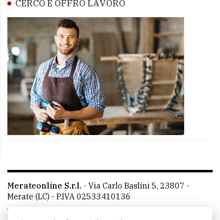
CERCO E OFFRO LAVORO
Merateonline S.r.l.
-
Via Carlo Baslini 5, 23807 -
Merate (LC)
- P.IVA 02533410136
Telefono:
039 9902881
- Whatsapp: 351 3481257 - E-