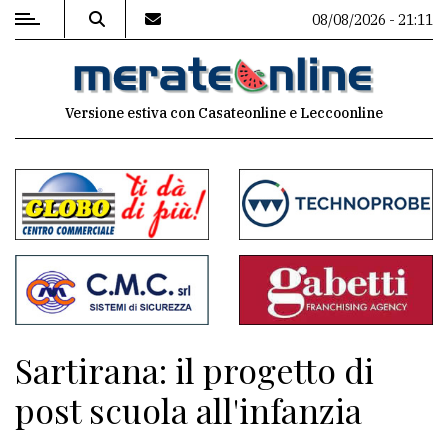
08/08/2026 - 21:11
MENU
Versione estiva con Casateonline e Leccoonline
Editoriale
e
commenti
Contenuti
del
sito
Appuntamenti
Sartirana: il progetto di
Associazioni
post scuola all'infanzia
Meteo