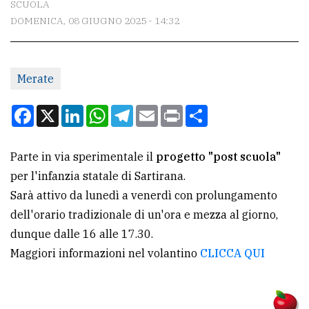
SCUOLA
DOMENICA, 08 GIUGNO 2025 - 14:32
CONTATTI
La
Merate
redazione
Scrivici
Facebook
X
LinkedIn
WhatsApp
Telegram
Email
Print
Condividi
Per
la
Parte in via sperimentale il
progetto "post scuola"
tua
per l'infanzia statale di Sartirana.
pubblicità
Sarà attivo da lunedì a venerdì con prolungamento
dell'orario tradizionale di un'ora e mezza al giorno,
dunque dalle 16 alle 17.30.
CERCA
Maggiori informazioni nel volantino
CLICCA QUI
Cerca
per
comune