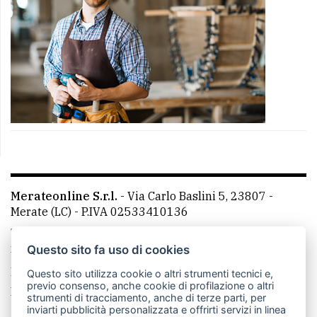
Merateonline S.r.l.
-
Via Carlo Baslini 5, 23807 -
Merate (LC)
- P.IVA 02533410136
Telefono:
039 9902881
- Whatsapp: 351 3481257 - E-
mail: redazione@merateonline.it
Questo sito fa uso di cookies
La redazione
CasateOnline
LeccoOnline
RSS
Questo sito utilizza cookie o altri strumenti tecnici e,
previo consenso, anche cookie di profilazione o altri
Made by
VIP
strumenti di tracciamento, anche di terze parti, per
inviarti pubblicità personalizzata e offrirti servizi in linea