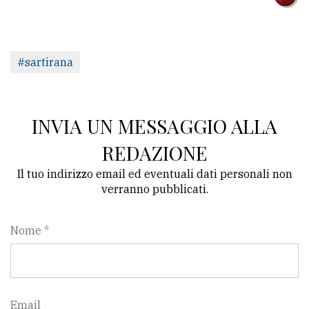
Ricerca
avanzata
#sartirana
LE
ALTRE
TESTATE
INVIA UN MESSAGGIO ALLA
REDAZIONE
Il tuo indirizzo email ed eventuali dati personali non
verranno pubblicati.
PRIVACY
Nome *
Privacy
policy
Cookie
Email