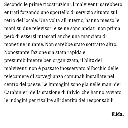
Secondo le prime ricostruzioni, i malviventi sarebbero
Ricerca
entrati forzando uno sportello di servizio situato sul
avanzata
retro del locale. Una volta all’interno, hanno messo le
mani su due televisori e se ne sono andati, non prima
però di essersi intascati anche una manciata di
LE
ALTRE
monetine in rame. Non sarebbe stato sottratto altro.
TESTATE
Nonostante l’azione sia stata rapida e
presumibilmente ben organizzata, il blitz dei
malviventi non è passato inosservato all’occhio delle
telecamere di sorveglianza comunali installate nel
centro del paese. Le immagini sono già nelle mani dei
PRIVACY
Carabinieri della stazione di Brivio, che hanno avviato
le indagini per risalire all’identità dei responsabili.
Privacy
policy
E.Ma.
Cookie