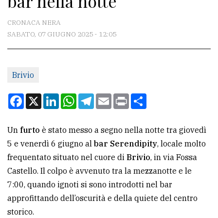
bar nella notte
CONTATTI
CRONACA NERA
SABATO, 07 GIUGNO 2025 - 12:05
La
redazione
Brivio
Scrivici
Per
Facebook
X
LinkedIn
WhatsApp
Telegram
Email
Print
Condividi
la
tua
Un
furto
è stato messo a segno nella notte tra giovedì
pubblicità
5 e venerdì 6 giugno al
bar Serendipity
, locale molto
frequentato situato nel cuore di
Brivio
, in via Fossa
CERCA
Castello. Il colpo è avvenuto tra la mezzanotte e le
7:00, quando ignoti si sono introdotti nel bar
Cerca
approfittando dell’oscurità e della quiete del centro
per
storico.
comune