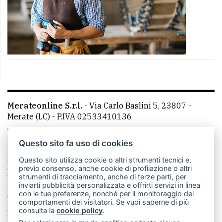
Merateonline S.r.l.
-
Via Carlo Baslini 5, 23807 -
Merate (LC)
- P.IVA 02533410136
Telefono:
039 9902881
- Whatsapp: 351 3481257 - E-
mail: redazione@merateonline.it
Questo sito fa uso di cookies
La redazione
CasateOnline
LeccoOnline
RSS
Questo sito utilizza cookie o altri strumenti tecnici e,
previo consenso, anche cookie di profilazione o altri
Made by
VIP
strumenti di tracciamento, anche di terze parti, per
inviarti pubblicità personalizzata e offrirti servizi in linea
Privacy policy
Cookie policy
con le tue preferenze, nonché per il monitoraggio dei
comportamenti dei visitatori. Se vuoi saperne di più
Rivedi le tue scelte sui cookie
consulta la
cookie policy
.