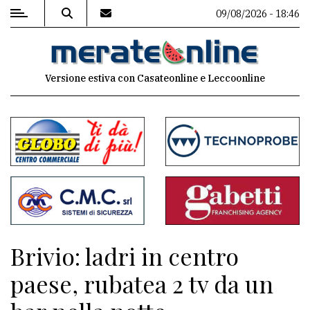
09/08/2026 - 18:46
MENU
Versione estiva con Casateonline e Leccoonline
Editoriale
e
commenti
Contenuti
del
sito
Appuntamenti
Brivio: ladri in centro
Associazioni
paese, rubatea 2 tv da un
Meteo