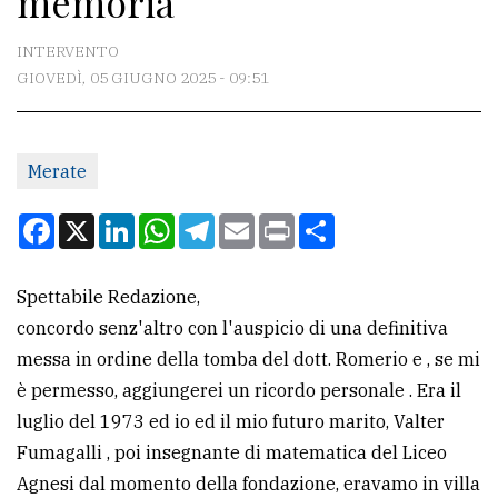
memoria
CONTATTI
INTERVENTO
GIOVEDÌ, 05 GIUGNO 2025 - 09:51
La
redazione
Merate
Scrivici
Per
Facebook
X
LinkedIn
WhatsApp
Telegram
Email
Print
Condividi
la
tua
Spettabile Redazione,
pubblicità
concordo senz'altro con l'auspicio di una definitiva
messa in ordine della tomba del dott. Romerio e , se mi
CERCA
è permesso, aggiungerei un ricordo personale . Era il
luglio del 1973 ed io ed il mio futuro marito, Valter
Cerca
Fumagalli , poi insegnante di matematica del Liceo
per
Agnesi dal momento della fondazione, eravamo in villa
comune