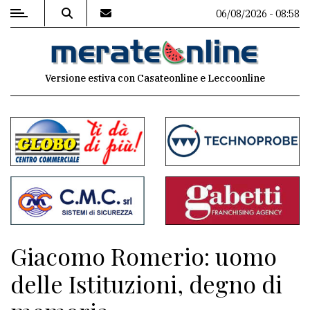
06/08/2026 - 08:58
MENU
Versione estiva con Casateonline e Leccoonline
Editoriale
e
commenti
Contenuti
del
sito
Appuntamenti
Giacomo Romerio: uomo
Associazioni
delle Istituzioni, degno di
Meteo