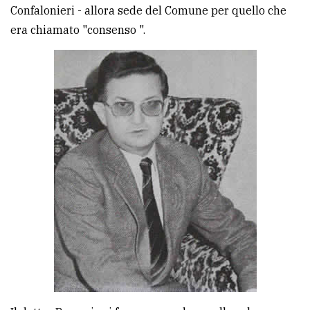
Confalonieri - allora sede del Comune per quello che
Ricerca
era chiamato "consenso ".
avanzata
LE
ALTRE
TESTATE
PRIVACY
Privacy
policy
Cookie