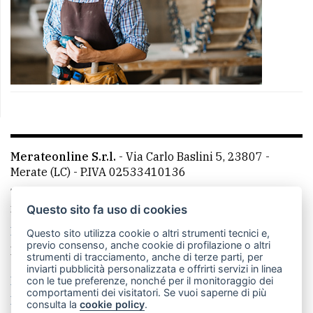
Merateonline S.r.l.
-
Via Carlo Baslini 5, 23807 -
Merate (LC)
- P.IVA 02533410136
Telefono:
039 9902881
- Whatsapp: 351 3481257 - E-
mail: redazione@merateonline.it
Questo sito fa uso di cookies
La redazione
CasateOnline
LeccoOnline
RSS
Questo sito utilizza cookie o altri strumenti tecnici e,
previo consenso, anche cookie di profilazione o altri
Made by
VIP
strumenti di tracciamento, anche di terze parti, per
inviarti pubblicità personalizzata e offrirti servizi in linea
Privacy policy
Cookie policy
con le tue preferenze, nonché per il monitoraggio dei
comportamenti dei visitatori. Se vuoi saperne di più
Rivedi le tue scelte sui cookie
consulta la
cookie policy
.