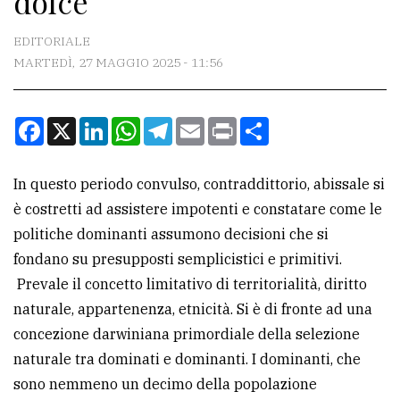
dolce
CONTATTI
EDITORIALE
MARTEDÌ, 27 MAGGIO 2025 - 11:56
La
redazione
Facebook
X
LinkedIn
WhatsApp
Telegram
Email
Print
Condividi
Scrivici
Per
In questo periodo convulso, contraddittorio, abissale si
la
è costretti ad assistere impotenti e constatare come le
tua
politiche dominanti assumono decisioni che si
pubblicità
fondano su presupposti semplicistici e primitivi.
Prevale il concetto limitativo di territorialità, diritto
CERCA
naturale, appartenenza, etnicità. Si è di fronte ad una
concezione darwiniana primordiale della selezione
Cerca
naturale tra dominati e dominanti. I dominanti, che
per
sono nemmeno un decimo della popolazione
comune