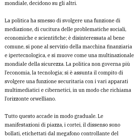
mondiale, decidono su gli altri.
Ricerca
avanzata
La politica ha smesso di svolgere una funzione di
mediazione, di cucitura delle problematiche sociali,
economiche e scientifiche; è disinteressata al bene
LE
ALTRE
comune, si pone al servizio della macchina finanziaria
TESTATE
e ipertecnologica, e si muove come una multinazionale
mondiale della sicurezza. La politica non governa più
l’economia, la tecnologia; si è assunta il compito di
svolgere una funzione securitaria con i vari apparati
multimediatici e cibernetici, in un modo che richiama
l’orizzonte orwelliano.
PRIVACY
Privacy
Tutto questo accade in modo graduale. Le
policy
manifestazioni di piazza, i cortei, il dissenso sono
bollati, etichettati dal megafono controllante del
Cookie