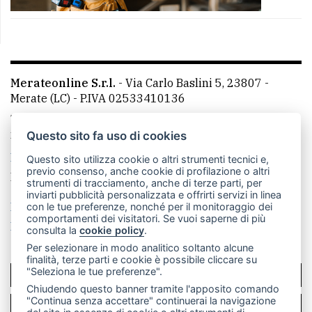
Merateonline S.r.l.
-
Via Carlo Baslini 5, 23807 -
Merate (LC)
- P.IVA 02533410136
Telefono:
039 9902881
- Whatsapp: 351 3481257 - E-
mail: redazione@merateonline.it
Questo sito fa uso di cookies
La redazione
CasateOnline
LeccoOnline
RSS
Questo sito utilizza cookie o altri strumenti tecnici e,
previo consenso, anche cookie di profilazione o altri
Made by
VIP
strumenti di tracciamento, anche di terze parti, per
inviarti pubblicità personalizzata e offrirti servizi in linea
Privacy policy
Cookie policy
con le tue preferenze, nonché per il monitoraggio dei
comportamenti dei visitatori. Se vuoi saperne di più
Rivedi le tue scelte sui cookie
consulta la
cookie policy
.
Per selezionare in modo analitico soltanto alcune
finalità, terze parti e cookie è possibile cliccare su
"Seleziona le tue preferenze".
SCRIVICI
Chiudendo questo banner tramite l'apposito comando
"Continua senza accettare" continuerai la navigazione
PER LA TUA PUBBLICITÀ