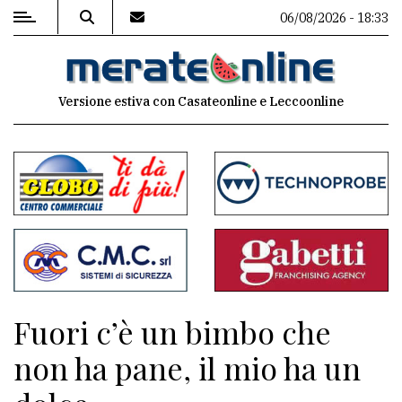
06/08/2026 - 18:33
MENU
Versione estiva con Casateonline e Leccoonline
Editoriale
e
commenti
Contenuti
del
sito
Appuntamenti
Fuori c’è un bimbo che
Associazioni
non ha pane, il mio ha un
Meteo