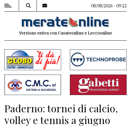
08/08/2026 - 09:22
MENU
Versione estiva con Casateonline e Leccoonline
Editoriale
e
commenti
Contenuti
del
sito
Appuntamenti
Paderno: tornei di calcio,
Associazioni
volley e tennis a giugno
Meteo