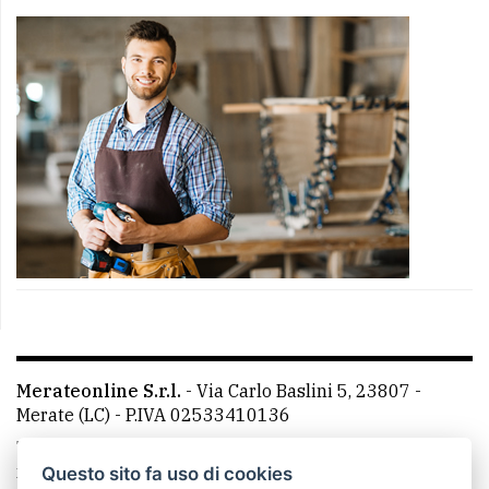
Merateonline S.r.l.
-
Via Carlo Baslini 5, 23807 -
Merate (LC)
- P.IVA 02533410136
Telefono:
039 9902881
- Whatsapp: 351 3481257 - E-
mail: redazione@merateonline.it
Questo sito fa uso di cookies