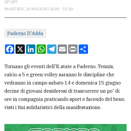
SPORT
MARTEDÌ, 20 MAGGIO 2025 - 15:20
CONTATTI
La
Paderno D'Adda
redazione
Scrivici
Facebook
X
LinkedIn
WhatsApp
Telegram
Email
Print
Condividi
Per
la
Tornano gli eventi dell'E..state a Paderno. Tennis,
tua
calcio a 5 e green volley saranno le discipline che
pubblicità
vedranno in campo sabato 14 e domenica 15 giugno
decine di giovani desiderosi di trascorrere un po' di
ore in compagnia praticando sport e facendo del bene,
CERCA
visti i fini solidaristici della manifestazione.
Cerca
per
comune