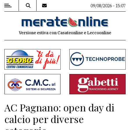
09/08/2026 - 15:07
MENU
Versione estiva con Casateonline e Leccoonline
Editoriale
e
commenti
Contenuti
del
sito
Appuntamenti
AC Pagnano: open day di
Associazioni
calcio per diverse
Meteo