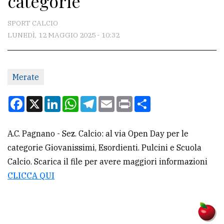
categorie
CONTATTI
SPORT CALCIO
LUNEDÌ, 12 MAGGIO 2025 - 10:32
La
redazione
Merate
Scrivici
Per
Facebook
X
LinkedIn
WhatsApp
Telegram
Email
Print
Condividi
la
tua
A.C. Pagnano - Sez. Calcio: al via Open Day per le
pubblicità
categorie Giovanissimi, Esordienti. Pulcini e Scuola
Calcio. Scarica il file per avere maggiori informazioni
CERCA
CLICCA QUI
Cerca
per
comune