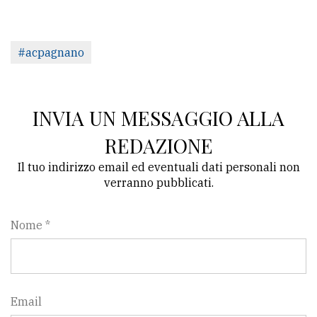
Ricerca
avanzata
#acpagnano
LE
ALTRE
INVIA UN MESSAGGIO ALLA
TESTATE
REDAZIONE
Il tuo indirizzo email ed eventuali dati personali non
verranno pubblicati.
Nome *
PRIVACY
Privacy
policy
Email
Cookie