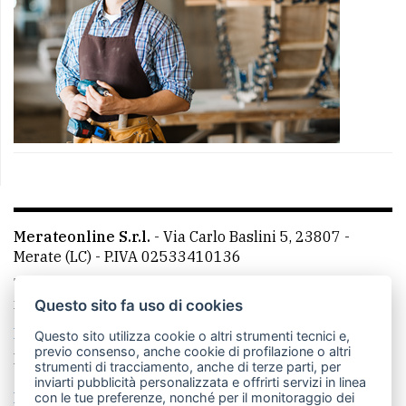
Merateonline S.r.l.
-
Via Carlo Baslini 5, 23807 -
Merate (LC)
- P.IVA 02533410136
Telefono:
039 9902881
- Whatsapp: 351 3481257 - E-
mail: redazione@merateonline.it
Questo sito fa uso di cookies
La redazione
CasateOnline
LeccoOnline
RSS
Questo sito utilizza cookie o altri strumenti tecnici e,
previo consenso, anche cookie di profilazione o altri
Made by
VIP
strumenti di tracciamento, anche di terze parti, per
inviarti pubblicità personalizzata e offrirti servizi in linea
Privacy policy
Cookie policy
con le tue preferenze, nonché per il monitoraggio dei