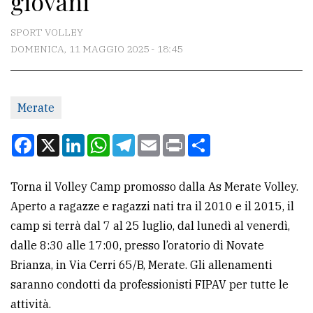
giovani
CONTATTI
SPORT VOLLEY
DOMENICA, 11 MAGGIO 2025 - 18:45
La
redazione
Merate
Scrivici
Per
Facebook
X
LinkedIn
WhatsApp
Telegram
Email
Print
Condividi
la
tua
Torna il Volley Camp promosso dalla As Merate Volley.
pubblicità
Aperto a ragazze e ragazzi nati tra il 2010 e il 2015, il
camp si terrà dal 7 al 25 luglio, dal lunedì al venerdì,
CERCA
dalle 8:30 alle 17:00, presso l’oratorio di Novate
Brianza, in Via Cerri 65/B, Merate. Gli allenamenti
Cerca
saranno condotti da professionisti FIPAV per tutte le
per
attività.
comune