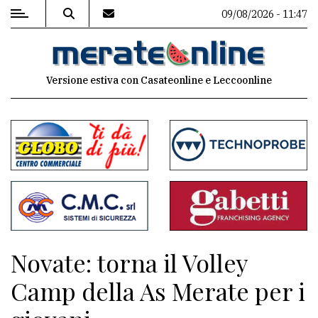
09/08/2026 - 11:47
MENU
Versione estiva con Casateonline e Leccoonline
Editoriale
e
commenti
Contenuti
del
sito
Appuntamenti
Novate: torna il Volley
Associazioni
Camp della As Merate per i
Meteo