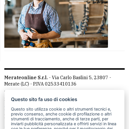
Merateonline S.r.l.
-
Via Carlo Baslini 5, 23807 -
Merate (LC)
- P.IVA 02533410136
Telefono:
039 9902881
- Whatsapp: 351 3481257 - E-
mail: redazione@merateonline.it
Questo sito fa uso di cookies
La redazione
CasateOnline
LeccoOnline
RSS
Questo sito utilizza cookie o altri strumenti tecnici e,
previo consenso, anche cookie di profilazione o altri
Made by
VIP
strumenti di tracciamento, anche di terze parti, per
inviarti pubblicità personalizzata e offrirti servizi in linea
Privacy policy
Cookie policy
con le tue preferenze, nonché per il monitoraggio dei