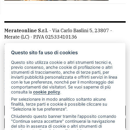
Merateonline S.r.l.
-
Via Carlo Baslini 5, 23807 -
Merate (LC)
- P.IVA 02533410136
Telefono:
039 9902881
- Whatsapp: 351 3481257 - E-
mail: redazione@merateonline.it
Questo sito fa uso di cookies
La redazione
CasateOnline
LeccoOnline
RSS
Questo sito utilizza cookie o altri strumenti tecnici e,
previo consenso, anche cookie di profilazione o altri
Made by
VIP
strumenti di tracciamento, anche di terze parti, per
inviarti pubblicità personalizzata e offrirti servizi in linea
Privacy policy
Cookie policy
con le tue preferenze, nonché per il monitoraggio dei
comportamenti dei visitatori. Se vuoi saperne di più
Rivedi le tue scelte sui cookie
consulta la
cookie policy
.
Per selezionare in modo analitico soltanto alcune
finalità, terze parti e cookie è possibile cliccare su
"Seleziona le tue preferenze".
SCRIVICI
Chiudendo questo banner tramite l'apposito comando
"Continua senza accettare" continuerai la navigazione
PER LA TUA PUBBLICITÀ
del sito in assenza di cookie o altri strumenti di