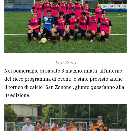
Ricerca
avanzata
LE
ALTRE
TESTATE
San Zeno
Nel pomeriggio di sabato 3 maggio, infatti, all’interno
del ricco programma di eventi, è stato previsto anche
il torneo di calcio “San Zenone”, giunto quest’anno alla
PRIVACY
4ª edizione.
Privacy
policy
Cookie