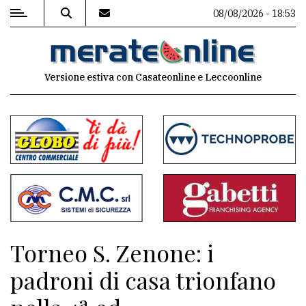
08/08/2026 - 18:53
MENU
Versione estiva con Casateonline e Leccoonline
Editoriale
e
commenti
Contenuti
del
sito
Appuntamenti
Torneo S. Zenone: i
Associazioni
padroni di casa trionfano
Meteo