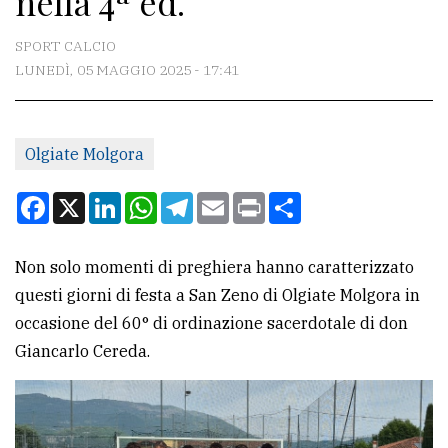
nella 4ª ed.
CONTATTI
SPORT CALCIO
LUNEDÌ, 05 MAGGIO 2025 - 17:41
La
redazione
Olgiate Molgora
Scrivici
Per
Facebook
X
LinkedIn
WhatsApp
Telegram
Email
Print
Condividi
la
tua
Non solo momenti di preghiera hanno caratterizzato
pubblicità
questi giorni di festa a San Zeno di Olgiate Molgora in
occasione del 60° di ordinazione sacerdotale di don
CERCA
Giancarlo Cereda.
Cerca
per
comune